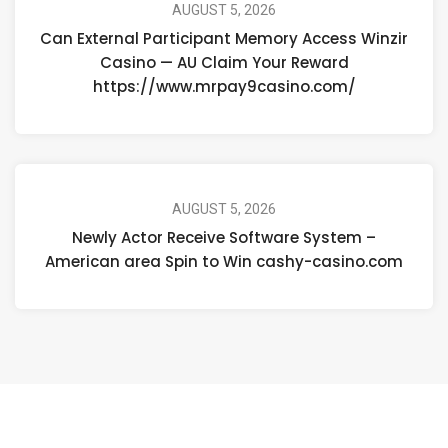
AUGUST 5, 2026
Can External Participant Memory Access Winzir
Casino — AU Claim Your Reward
https://www.mrpay9casino.com/
AUGUST 5, 2026
Newly Actor Receive Software System –
American area Spin to Win cashy-casino.com