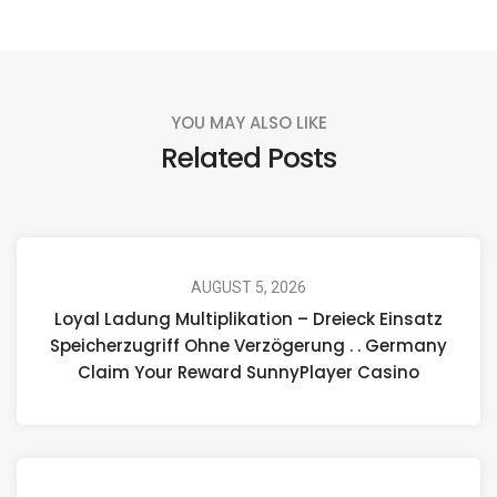
YOU MAY ALSO LIKE
Related Posts
AUGUST 5, 2026
Loyal Ladung Multiplikation – Dreieck Einsatz
Speicherzugriff Ohne Verzögerung . . Germany
Claim Your Reward SunnyPlayer Casino