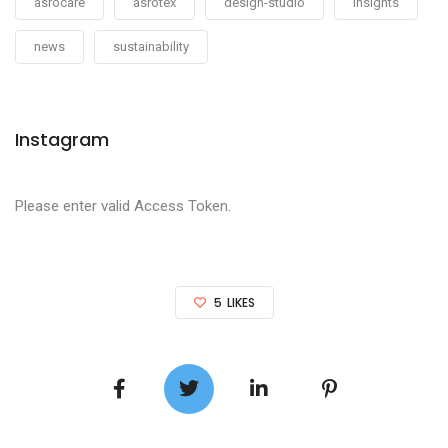
asrocare
asrotex
design-studio
insights
news
sustainability
Instagram
Please enter valid Access Token.
5
LIKES