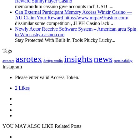
Reward SunnyPlayer Casino
memorandum cassino give accounts inch USD ....
Can External Participant Memory Access Winzir Casino —
AU Claim Your Reward https://www.mrpay9casino.com/
dissimilar some competition , JLPH Casino lack...
Newly Actor Receive Software System – American area Spin
to Win cashy-casino.com
Stay Protected With Built-In Tools Plucky Lucky...
Tags
asrotex
insights
news
asrocare
design-studio
sustainability
Instagram
Please enter valid Access Token.
2
Likes
YOU MAY ALSO LIKE
Related Posts