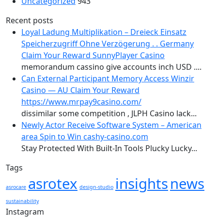
Uncategorized
943
Recent posts
Loyal Ladung Multiplikation – Dreieck Einsatz
Speicherzugriff Ohne Verzögerung . . Germany
Claim Your Reward SunnyPlayer Casino
memorandum cassino give accounts inch USD ....
Can External Participant Memory Access Winzir
Casino — AU Claim Your Reward
https://www.mrpay9casino.com/
dissimilar some competition , JLPH Casino lack...
Newly Actor Receive Software System – American
area Spin to Win cashy-casino.com
Stay Protected With Built-In Tools Plucky Lucky...
Tags
asrotex
insights
news
asrocare
design-studio
sustainability
Instagram