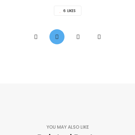
6
LIKES
YOU MAY ALSO LIKE