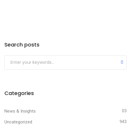
Search posts
Categories
News & Insights
03
Uncategorized
943