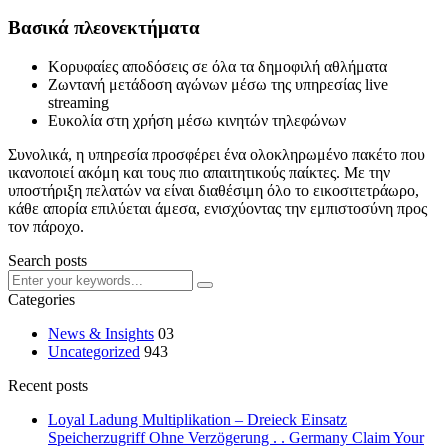
Βασικά πλεονεκτήματα
Κορυφαίες αποδόσεις σε όλα τα δημοφιλή αθλήματα
Ζωντανή μετάδοση αγώνων μέσω της υπηρεσίας live
streaming
Ευκολία στη χρήση μέσω κινητών τηλεφώνων
Συνολικά, η υπηρεσία προσφέρει ένα ολοκληρωμένο πακέτο που
ικανοποιεί ακόμη και τους πιο απαιτητικούς παίκτες. Με την
υποστήριξη πελατών να είναι διαθέσιμη όλο το εικοσιτετράωρο,
κάθε απορία επιλύεται άμεσα, ενισχύοντας την εμπιστοσύνη προς
τον πάροχο.
Search posts
Categories
News & Insights
03
Uncategorized
943
Recent posts
Loyal Ladung Multiplikation – Dreieck Einsatz
Speicherzugriff Ohne Verzögerung . . Germany Claim Your