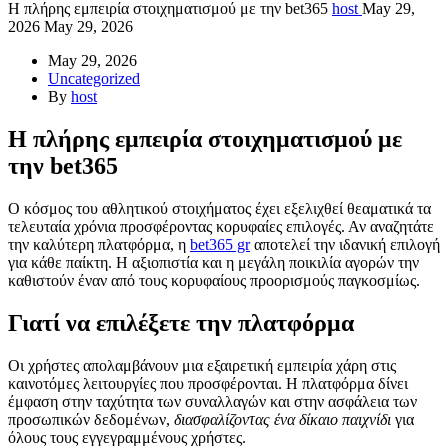
Η πλήρης εμπειρία στοιχηματισμού με την bet365
host
May 29,
2026
May 29, 2026
May 29, 2026
Uncategorized
By
host
Η πλήρης εμπειρία στοιχηματισμού με
την bet365
Ο κόσμος του αθλητικού στοιχήματος έχει εξελιχθεί θεαματικά τα
τελευταία χρόνια προσφέροντας κορυφαίες επιλογές. Αν αναζητάτε
την καλύτερη πλατφόρμα, η
bet365 gr
αποτελεί την ιδανική επιλογή
για κάθε παίκτη. Η αξιοπιστία και η μεγάλη ποικιλία αγορών την
καθιστούν έναν από τους κορυφαίους προορισμούς παγκοσμίως.
Γιατί να επιλέξετε την πλατφόρμα
Οι χρήστες απολαμβάνουν μια εξαιρετική εμπειρία χάρη στις
καινοτόμες λειτουργίες που προσφέρονται. Η πλατφόρμα δίνει
έμφαση στην ταχύτητα των συναλλαγών και στην ασφάλεια των
προσωπικών δεδομένων,
διασφαλίζοντας ένα δίκαιο παιχνίδι
για
όλους τους εγγεγραμμένους χρήστες.