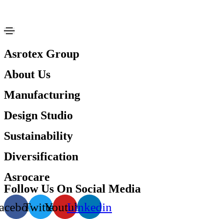
Asrotex Group
About Us
Manufacturing
Design Studio
Sustainability
Diversification
Asrocare
Follow Us On Social Media
acebook
Twitter
Youtube
Linkedin