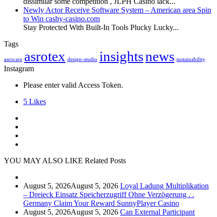
dissimilar some competition , JLPH Casino lack...
Newly Actor Receive Software System – American area Spin
to Win cashy-casino.com
Stay Protected With Built-In Tools Plucky Lucky...
Tags
asrotex
insights
news
asrocare
design-studio
sustainability
Instagram
Please enter valid Access Token.
5
Likes
YOU MAY ALSO LIKE
Related Posts
August 5, 2026
August 5, 2026
Loyal Ladung Multiplikation
– Dreieck Einsatz Speicherzugriff Ohne Verzögerung . .
Germany Claim Your Reward SunnyPlayer Casino
August 5, 2026
August 5, 2026
Can External Participant