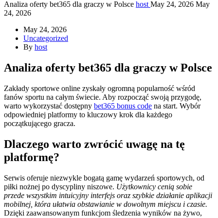
Analiza oferty bet365 dla graczy w Polsce
host
May 24, 2026
May
24, 2026
May 24, 2026
Uncategorized
By
host
Analiza oferty bet365 dla graczy w Polsce
Zakłady sportowe online zyskały ogromną popularność wśród
fanów sportu na całym świecie. Aby rozpocząć swoją przygodę,
warto wykorzystać dostępny
bet365 bonus code
na start. Wybór
odpowiedniej platformy to kluczowy krok dla każdego
początkującego gracza.
Dlaczego warto zwrócić uwagę na tę
platformę?
Serwis oferuje niezwykle bogatą gamę wydarzeń sportowych, od
piłki nożnej po dyscypliny niszowe.
Użytkownicy cenią sobie
przede wszystkim intuicyjny interfejs oraz szybkie działanie aplikacji
mobilnej, która ułatwia obstawianie w dowolnym miejscu i czasie.
Dzięki zaawansowanym funkcjom śledzenia wyników na żywo,