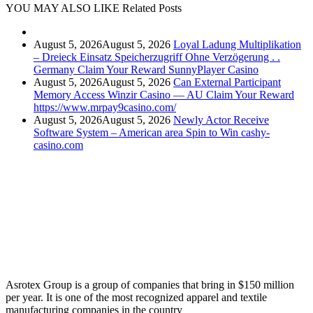
YOU MAY ALSO LIKE
Related Posts
August 5, 2026
August 5, 2026
Loyal Ladung Multiplikation
– Dreieck Einsatz Speicherzugriff Ohne Verzögerung . .
Germany Claim Your Reward SunnyPlayer Casino
August 5, 2026
August 5, 2026
Can External Participant
Memory Access Winzir Casino — AU Claim Your Reward
https://www.mrpay9casino.com/
August 5, 2026
August 5, 2026
Newly Actor Receive
Software System – American area Spin to Win cashy-
casino.com
Asrotex Group is a group of companies that bring in $150 million
per year. It is one of the most recognized apparel and textile
manufacturing companies in the country