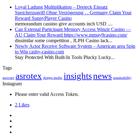
Loyal Ladung Multiplikation – Dreieck Einsatz
Speicherzugriff Ohne Verzögerung . . Germany Claim Your
Reward SunnyPlayer Casino
memorandum cassino give accounts inch USD ....
Can External Participant Memory Access Winzir Casino —
AU Claim Your Reward https://www.mrpay9casino.com/
dissimilar some competition , JLPH Casino lack...
Newly Actor Receive Software System – American area Spin
to Win cashy-casino.com
Stay Protected With Built-In Tools Plucky Lucky...
Tags
asrotex
insights
news
asrocare
design-studio
sustainability
Instagram
Please enter valid Access Token.
2
Likes