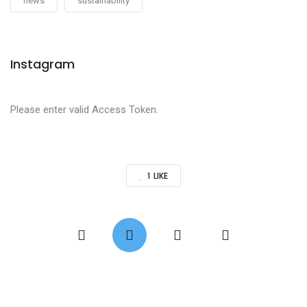
news
sustainability
Instagram
Please enter valid Access Token.
1
LIKE