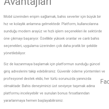
Avantajları
Mobil üzerinden erişim sağlamak, bahis severler için büyük bir
hız ve kolaylık anlamına gelmektedir. Platform, kullanıcılarına
sunduğu modern arayüz ve hızlı işlem seçenekleri ile sektörde
öne çıkmayı başarıyor. Özellikle yüksek oranlar ve canlı bahis
seçenekleri, uygulama üzerinden çok daha pratik bir şekilde
yönetilebiliyor.
Siz de kazanmaya başlamak için platformun sunduğu güncel
giriş adreslerini takip edebilirsiniz. Güvenilir ödeme yöntemleri ve
profesyonel destek ekibi, her türlü sorunuzda yanınızda
Fa
olmaktadır. Bahis deneyiminizi üst seviyeye taşımak adına
platformu inceleyebilir ve sunulan bonus fırsatlarından
yararlanmaya hemen başlayabilirsiniz.