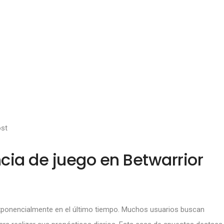
facturing
Design
Sustainability
Diversific
Studio
st
cia de juego en Betwarrior
exponencialmente en el último tiempo. Muchos usuarios buscan