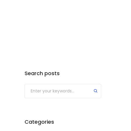
ation
Asrocare
Search posts
Categories