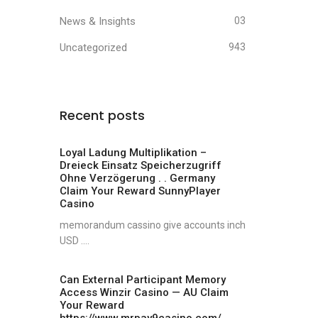
News & Insights
03
Uncategorized
943
Recent posts
Loyal Ladung Multiplikation –
Dreieck Einsatz Speicherzugriff
Ohne Verzögerung . . Germany
Claim Your Reward SunnyPlayer
Casino
memorandum cassino give accounts inch
USD ....
Can External Participant Memory
Access Winzir Casino — AU Claim
Your Reward