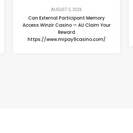
AUGUST 5, 2026
Can External Participant Memory
Access Winzir Casino — AU Claim Your
Reward
https://www.mrpay9casino.com/