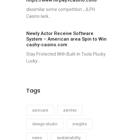
https://www.mrpay9casino.com/
dissimilar some competition , JLPH
Casino lack...
Newly Actor Receive Software
System – American area Spin to Win
cashy-casino.com
Stay Protected With Built-In Tools Plucky
Lucky...
Tags
asrocare
asrotex
design-studio
insights
news
sustainability