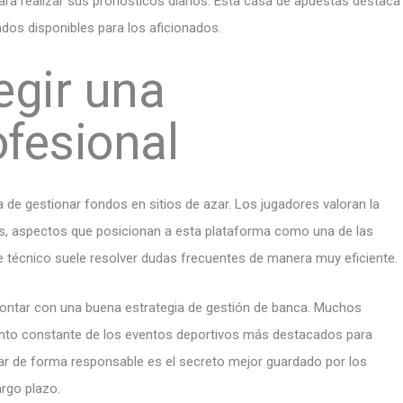
ra realizar sus pronósticos diarios. Esta casa de apuestas destaca
ados disponibles para los aficionados.
egir una
ofesional
 de gestionar fondos en sitios de azar. Los jugadores valoran la
otas, aspectos que posicionan a esta plataforma como una de las
te técnico suele resolver dudas frecuentes de manera muy eficiente.
l contar con una buena estrategia de gestión de banca. Muchos
ento constante de los eventos deportivos más destacados para
ugar de forma responsable es el secreto mejor guardado por los
rgo plazo.