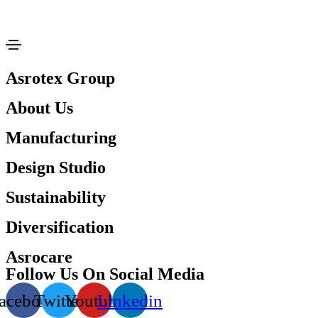
Asrotex Group
About Us
Manufacturing
Design Studio
Sustainability
Diversification
Asrocare
Follow Us On Social Media
acebook
Twitter
Youtube
Linkedin