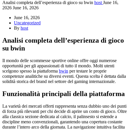
Analisi completa dell’esperienza di gioco su bwin
host
June 16,
2026
June 16, 2026
June 16, 2026
Uncategorized
By
host
Analisi completa dell’esperienza di gioco
su bwin
Il mondo delle scommesse sportive online offre oggi numerose
opportunità per gli appassionati di tutto il mondo. Molti utenti
scelgono spesso la piattaforma
bwin
per testare le proprie
competenze analitiche su diversi eventi. Questa scelta è dettata dalla
solidità storica del brand nel settore del gaming internazionale.
Funzionalità principali della piattaforma
La varietà dei mercati offerti rappresenta senza dubbio uno dei punti
di forza più rilevanti per chi decide di aprire un conto di gioco. Oltre
alla classica sezione dedicata al calcio, il palinsesto si estende a
discipline meno convenzionali, garantendo una copertura costante
durante l’intero arco della giornata. La navigazione intuitiva facilita