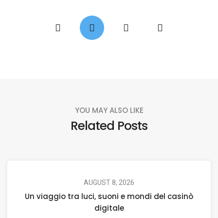
YOU MAY ALSO LIKE
Related Posts
AUGUST 8, 2026
Un viaggio tra luci, suoni e mondi del casinò
digitale