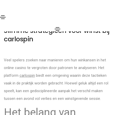
May 19, 2026
Uncategorized
By
host
Slimme strategieën voor winst bij
carlospin
Veel spelers zoeken naar manieren om hun winkansen in het
online casino te vergroten door patronen te analyseren. Het
platform
carlospin
biedt een omgeving waarin deze tactieken
vaak in de praktijk worden gebracht. Hoewel geluk altijd een rol
speelt, kan een gedisciplineerde aanpak het verschil maken
tussen een avond vol verlies en een winstgevende sessie.
Het belang van