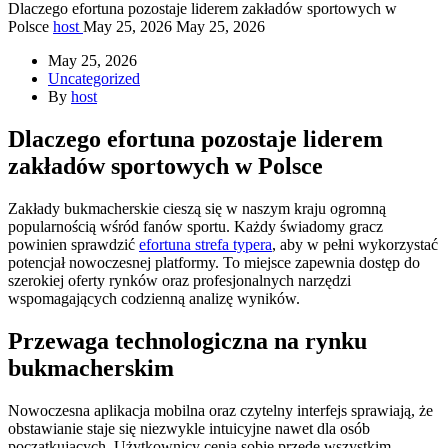
Dlaczego efortuna pozostaje liderem zakładów sportowych w
Polsce
host
May 25, 2026
May 25, 2026
May 25, 2026
Uncategorized
By
host
Dlaczego efortuna pozostaje liderem
zakładów sportowych w Polsce
Zakłady bukmacherskie cieszą się w naszym kraju ogromną
popularnością wśród fanów sportu. Każdy świadomy gracz
powinien sprawdzić
efortuna strefa typera
, aby w pełni wykorzystać
potencjał nowoczesnej platformy. To miejsce zapewnia dostęp do
szerokiej oferty rynków oraz profesjonalnych narzędzi
wspomagających codzienną analizę wyników.
Przewaga technologiczna na rynku
bukmacherskim
Nowoczesna aplikacja mobilna oraz czytelny interfejs sprawiają, że
obstawianie staje się niezwykle intuicyjne nawet dla osób
początkujących. Użytkownicy cenią sobie przede wszystkim