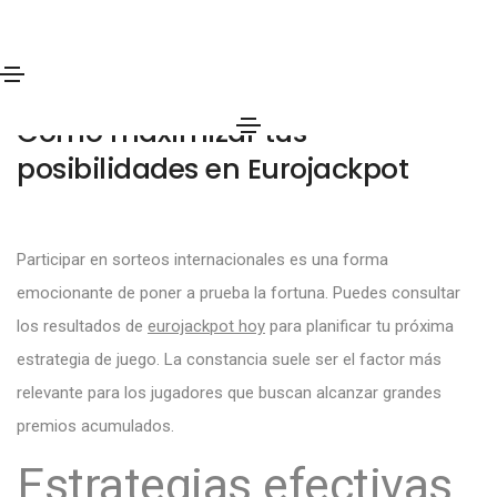
June 18, 2026
Uncategorized
By
host
Cómo maximizar tus
posibilidades en Eurojackpot
Participar en sorteos internacionales es una forma
emocionante de poner a prueba la fortuna. Puedes consultar
los resultados de
eurojackpot hoy
para planificar tu próxima
estrategia de juego. La constancia suele ser el factor más
relevante para los jugadores que buscan alcanzar grandes
premios acumulados.
Estrategias efectivas