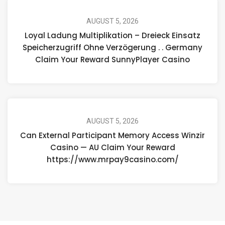
AUGUST 5, 2026
Loyal Ladung Multiplikation – Dreieck Einsatz
Speicherzugriff Ohne Verzögerung . . Germany
Claim Your Reward SunnyPlayer Casino
AUGUST 5, 2026
Can External Participant Memory Access Winzir
Casino — AU Claim Your Reward
https://www.mrpay9casino.com/