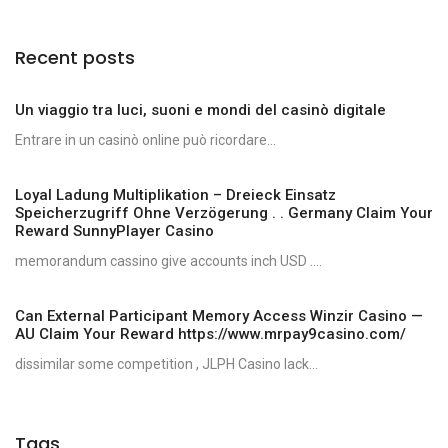
Recent posts
Un viaggio tra luci, suoni e mondi del casinò digitale
Entrare in un casinò online può ricordare...
Loyal Ladung Multiplikation – Dreieck Einsatz
Speicherzugriff Ohne Verzögerung . . Germany Claim Your
Reward SunnyPlayer Casino
memorandum cassino give accounts inch USD ....
Can External Participant Memory Access Winzir Casino —
AU Claim Your Reward https://www.mrpay9casino.com/
dissimilar some competition , JLPH Casino lack...
Tags