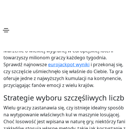
June 18, 2026
Uncategorized
By
host
Jak zwiększyć swoje szanse w
loterii Eurojackpot
Marzenie o wielkiej wygranej w europejskiej loterii
towarzyszy milionom graczy każdego tygodnia.
Sprawdź najnowsze
eurojackpot wyniki
i przekonaj się,
czy szczęście uśmiechnęło się właśnie do Ciebie. Ta gra
oferuje jedne z najwyższych kumulacji na kontynencie,
przyciągając fanów emocji z wielu krajów.
Strategie wyboru szczęśliwych liczb
Wielu graczy zastanawia się, czy istnieje idealny sposób
na wytypowanie właściwych kul w maszynie losującej.
Choć losowość jest wpisana w naturę gry, niektórzy fani
zakładów stosują własne metody, takie jak korzystanie z