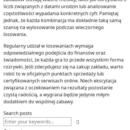
liczb związanych z datami urodzin lub analizowanie
częstotliwości wypadania konkretnych cyfr. Pamiętaj
jednak, że każda kombinacja ma dokładnie taką samą
szansę na wylosowanie podczas wieczornego
losowania.
Regularny udział w losowaniach wymaga
odpowiedzialnego podejścia do finansów oraz
świadomości, że każda gra to przede wszystkim forma
rozrywki. Jeśli zdecydujesz się na zakup zakładu, warto
robić to w oficjalnych punktach sprzedaży lub
certyfikowanych serwisach online. Niech ekscytacja
związana z oczekiwaniem na rezultaty pozostanie
czystą radością, a wygrana będzie jedynie miłym
dodatkiem do wspólnej zabawy.
Search posts