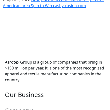
American area Spin to Win cashy-casino.com
Asrotex Group is a group of companies that bring in
$150 million per year. It is one of the most recognized
apparel and textile manufacturing companies in the
country
Our Business