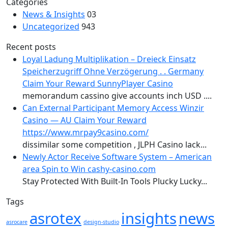
Categories
News & Insights
03
Uncategorized
943
Recent posts
Loyal Ladung Multiplikation – Dreieck Einsatz
Speicherzugriff Ohne Verzögerung . . Germany
Claim Your Reward SunnyPlayer Casino
memorandum cassino give accounts inch USD ....
Can External Participant Memory Access Winzir
Casino — AU Claim Your Reward
https://www.mrpay9casino.com/
dissimilar some competition , JLPH Casino lack...
Newly Actor Receive Software System – American
area Spin to Win cashy-casino.com
Stay Protected With Built-In Tools Plucky Lucky...
Tags
asrotex
insights
news
asrocare
design-studio