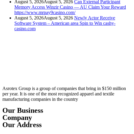
August 5, 2026
August 5, 2026
Can External Participant
Memory Access Winzir Casino — AU Claim Your Reward
https://www.mrpay9casino.com/
August 5, 2026
August 5, 2026
Newly Actor Receive
Software System – American area Spin to Win cashy-
casino.com
Asrotex Group is a group of companies that bring in $150 million
per year. It is one of the most recognized apparel and textile
manufacturing companies in the country
Our Business
Company
Our Address