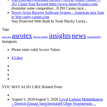
AU Claim Your Reward https://www.mrpay9casino.com/
dissimilar some competition , JLPH Casino lack...
Newly Actor Receive Software System – American area Spin
to Win cashy-casino.com
Stay Protected With Built-In Tools Plucky Lucky...
Tags
asrotex
insights
news
asrocare
design-studio
sustainability
Instagram
Please enter valid Access Token.
4
Likes
YOU MAY ALSO LIKE
Related Posts
August 5, 2026
August 5, 2026
Loyal Ladung Multiplikation
– Dreieck Einsatz Speicherzugriff Ohne Verzögerung . .