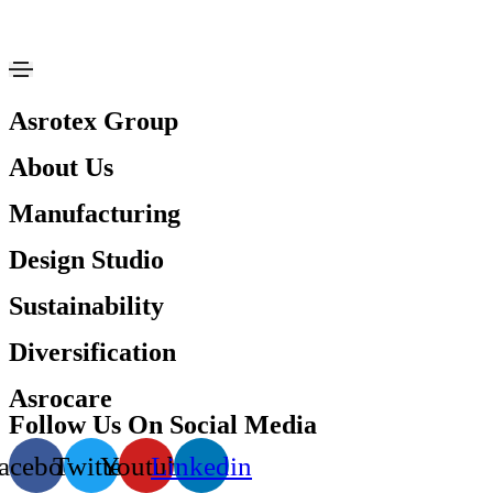
Asrotex Group
About Us
Manufacturing
Design Studio
Sustainability
Diversification
Asrocare
Follow Us On Social Media
acebook
Twitter
Youtube
Linkedin