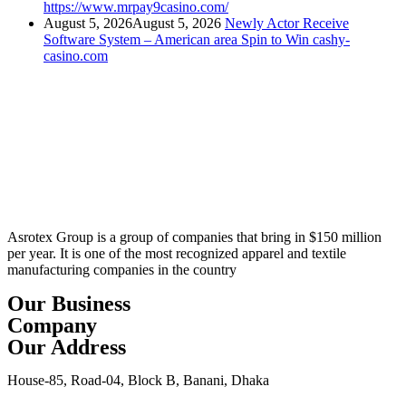
https://www.mrpay9casino.com/
August 5, 2026
August 5, 2026
Newly Actor Receive
Software System – American area Spin to Win cashy-
casino.com
Asrotex Group is a group of companies that bring in $150 million
per year. It is one of the most recognized apparel and textile
manufacturing companies in the country
Our Business
Company
Our Address
House-85, Road-04, Block B, Banani, Dhaka