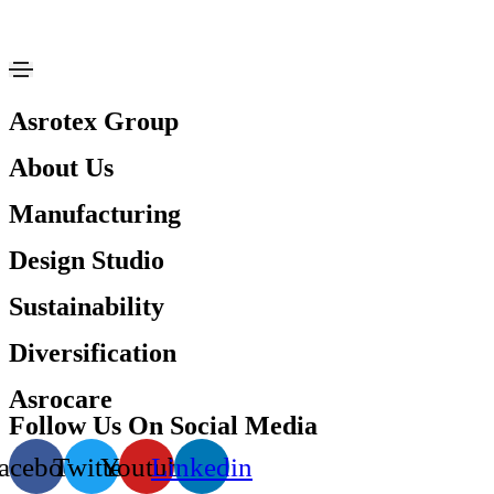
Asrotex Group
About Us
Manufacturing
Design Studio
Sustainability
Diversification
Asrocare
Follow Us On Social Media
acebook
Twitter
Youtube
Linkedin