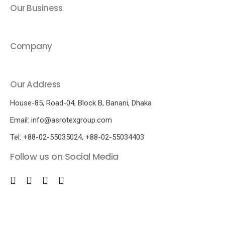
Our Business
Company
Our Address
House-85, Road-04, Block B, Banani, Dhaka
Email: info@asrotexgroup.com
Tel: +88-02-55035024, +88-02-55034403
Follow us on Social Media