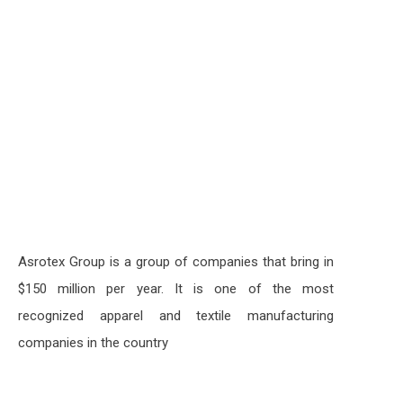
Asrotex Group is a group of companies that bring in
$150 million per year. It is one of the most
recognized apparel and textile manufacturing
companies in the country