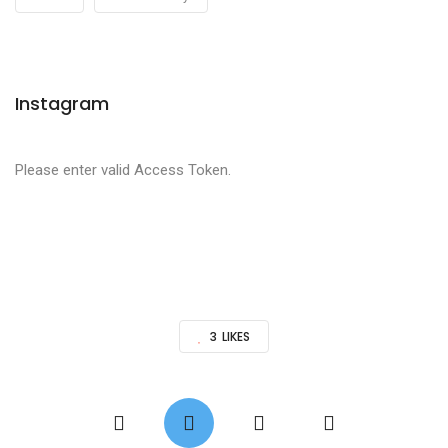
Instagram
Please enter valid Access Token.
3
LIKES