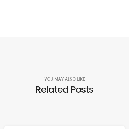
YOU MAY ALSO LIKE
Related Posts