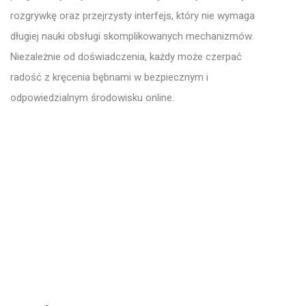
rozgrywkę oraz przejrzysty interfejs, który nie wymaga
długiej nauki obsługi skomplikowanych mechanizmów.
Niezależnie od doświadczenia, każdy może czerpać
radość z kręcenia bębnami w bezpiecznym i
odpowiedzialnym środowisku online.