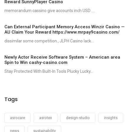
Reward SunnyPlayer Casino
memorandum cassino give accounts inch USD ....
Can External Participant Memory Access Winzir Casino —
AU Claim Your Reward https://www.mrpay9casino.com/
dissimilar some competition , JLPH Casino lack...
Newly Actor Receive Software System – American area
Spin to Win cashy-casino.com
Stay Protected With Built-In Tools Plucky Lucky...
Tags
asrocare
asrotex
design-studio
insights
news
sustainability