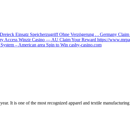
 Dreieck Einsatz Speicherzugriff Ohne Verzögerung . . Germany Clai
ory Access Winzir Casino — AU Claim Your Reward https://www.mrpa
System – American area Spin to Win cashy-casino.com
year. It is one of the most recognized apparel and textile manufacturin