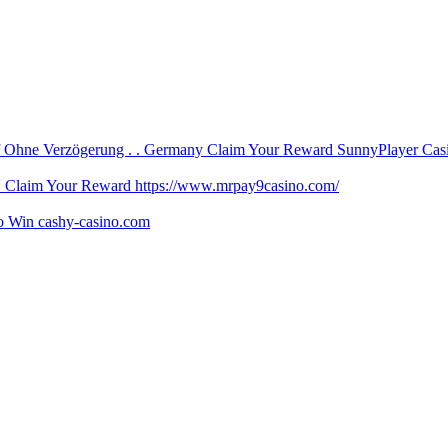
iff Ohne Verzögerung . . Germany Claim Your Reward SunnyPlayer Cas
U Claim Your Reward https://www.mrpay9casino.com/
o Win cashy-casino.com