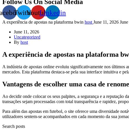
Follow Us On Social Media
acebook
Twitter
Youtube
Linkedin
A experiência de apostas na plataforma bwin
host
June 11, 2026
June
June 11, 2026
Uncategorized
By
host
A experiência de apostas na plataforma bw
A indústria de apostas online evoluiu significativamente nos últimos
mercados. Esta plataforma destaca-se pela sua interface intuitiva e pel
Vantagens de escolher uma casa de renom
Ao decidir onde colocar os seus palpites, a segurança e a reputação d
transações sejam processadas com total transparência e rapidez, pro
Para além das apostas em futebol, o site oferece uma diversidade not
utilizadores sentem-se acompanhados em cada momento da sua jornada
Search posts