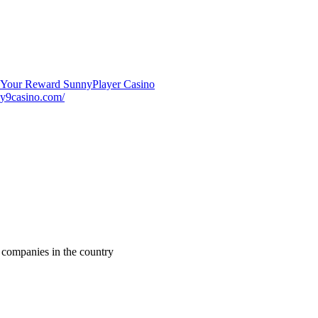
m Your Reward SunnyPlayer Casino
y9casino.com/
g companies in the country