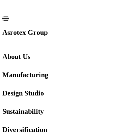
Asrotex Group
About Us
Manufacturing
Design Studio
Sustainability
Diversification