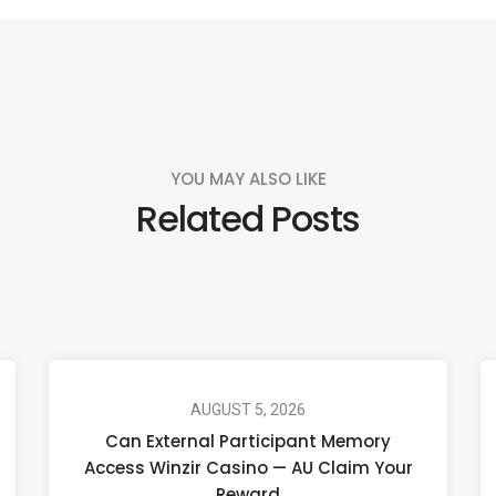
YOU MAY ALSO LIKE
Related Posts
AUGUST 5, 2026
Can External Participant Memory
Access Winzir Casino — AU Claim Your
Reward