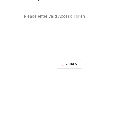
Please enter valid Access Token.
2
LIKES