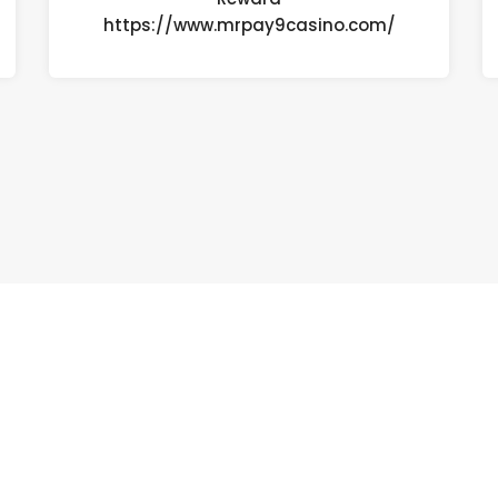
https://www.mrpay9casino.com/