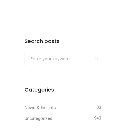
Search posts
Categories
News & Insights
03
Uncategorized
943