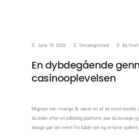
About Us
Manufacturing
Design Studio
Sustai
June 10, 2026
Uncategorized
By
host
En dybdegående gen
casinooplevelsen
Mrgreen har i mange år været en af de mest kendte a
du leder efter en pålidelig platform, kan du besøge
m
design gør det nemt for både nye og erfarne spiller