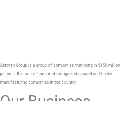
Asrotex Group is a group of companies that bring in $150 million
per year. It is one of the most recognized apparel and textile
manufacturing companies in the country
Our Business
Company