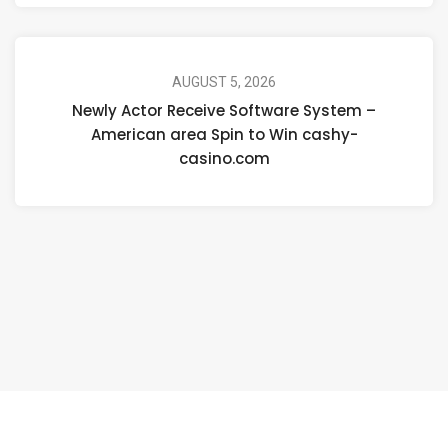
AUGUST 5, 2026
Newly Actor Receive Software System –
American area Spin to Win cashy-
casino.com