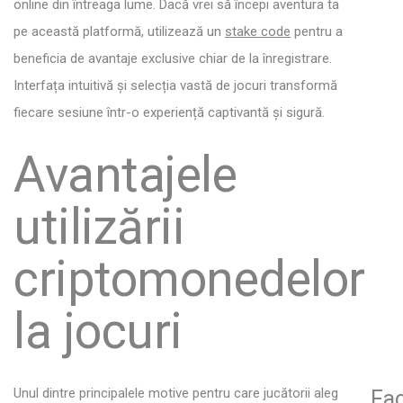
online din întreaga lume. Dacă vrei să începi aventura ta
pe această platformă, utilizează un
stake code
pentru a
beneficia de avantaje exclusive chiar de la înregistrare.
Interfața intuitivă și selecția vastă de jocuri transformă
fiecare sesiune într-o experiență captivantă și sigură.
Avantajele
utilizării
criptomonedelor
la jocuri
Unul dintre principalele motive pentru care jucătorii aleg
Fa