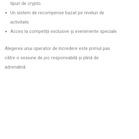
tipuri de crypto.
Un sistem de recompense bazat pe niveluri de
activitate.
Acces la competiții exclusive și evenimente speciale.
Alegerea unui operator de încredere este primul pas
către o sesiune de joc responsabilă și plină de
adrenalină.