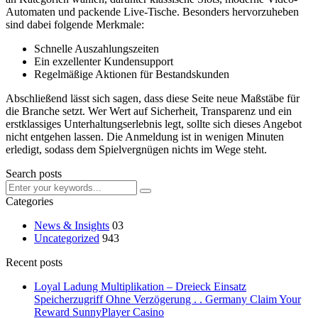
Automaten und packende Live-Tische. Besonders hervorzuheben
sind dabei folgende Merkmale:
Schnelle Auszahlungszeiten
Ein exzellenter Kundensupport
Regelmäßige Aktionen für Bestandskunden
Abschließend lässt sich sagen, dass diese Seite neue Maßstäbe für
die Branche setzt. Wer Wert auf Sicherheit, Transparenz und ein
erstklassiges Unterhaltungserlebnis legt, sollte sich dieses Angebot
nicht entgehen lassen. Die Anmeldung ist in wenigen Minuten
erledigt, sodass dem Spielvergnügen nichts im Wege steht.
Search posts
Categories
News & Insights
03
Uncategorized
943
Recent posts
Loyal Ladung Multiplikation – Dreieck Einsatz
Speicherzugriff Ohne Verzögerung . . Germany Claim Your
Reward SunnyPlayer Casino