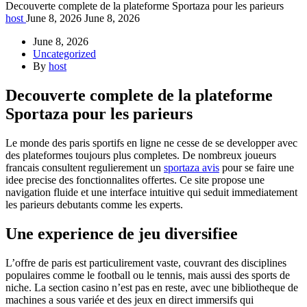
Decouverte complete de la plateforme Sportaza pour les parieurs
host
June 8, 2026
June 8, 2026
June 8, 2026
Uncategorized
By
host
Decouverte complete de la plateforme
Sportaza pour les parieurs
Le monde des paris sportifs en ligne ne cesse de se developper avec
des plateformes toujours plus completes. De nombreux joueurs
francais consultent regulierement un
sportaza avis
pour se faire une
idee precise des fonctionnalites offertes. Ce site propose une
navigation fluide et une interface intuitive qui seduit immediatement
les parieurs debutants comme les experts.
Une experience de jeu diversifiee
L’offre de paris est particulirement vaste, couvrant des disciplines
populaires comme le football ou le tennis, mais aussi des sports de
niche. La section casino n’est pas en reste, avec une bibliotheque de
machines a sous variée et des jeux en direct immersifs qui