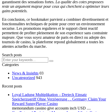
garantissent des sensations fortes.
La qualite des cotes proposees
reste un argument majeur pour ceux qui cherchent a optimiser leurs
gains potentiels.
En conclusion, ce bookmaker parvient a combiner divertissement et
fonctionnalites techniques de pointe pour creer un environnement
securise. Les promotions regulieres et le support client reactif
permettent de profiter pleinement de son experience sans contrainte
majeure. Que vous soyez amateur de paris en direct ou adepte des
tournois de casino, la plateforme repond globalement a toutes les
attentes actuelles du marche.
Search posts
Categories
News & Insights
03
Uncategorized
943
Recent posts
Loyal Ladung Multiplikation – Dreieck Einsatz
Speicherzugriff Ohne Verzögerung . . Germany Claim Your
Reward SunnyPlayer Casino
memorandum cassino give accounts inch USD ....