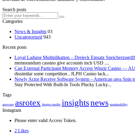
Search posts
Categories
News & Insights
03
Uncategorized
943
Recent posts
Loyal Ladung Multiplikation – Dreieck Einsatz Speicherzugr
memorandum cassino give accounts inch USD ....
Can External Participant Memory Access Winzir Casino — A
dissimilar some competition , JLPH Casino lack...
Newly Actor Receive Software System – American area Spin t
Stay Protected With Built-In Tools Plucky Lucky...
Tags
asrotex
insights
news
asrocare
design-studio
sustainability
Instagram
Please enter valid Access Token.
2
Likes