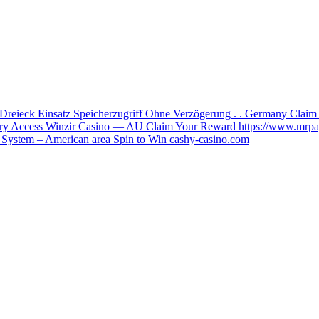
 Dreieck Einsatz Speicherzugriff Ohne Verzögerung . . Germany Clai
ory Access Winzir Casino — AU Claim Your Reward https://www.mrpa
System – American area Spin to Win cashy-casino.com