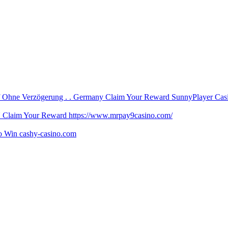
iff Ohne Verzögerung . . Germany Claim Your Reward SunnyPlayer Cas
U Claim Your Reward https://www.mrpay9casino.com/
o Win cashy-casino.com