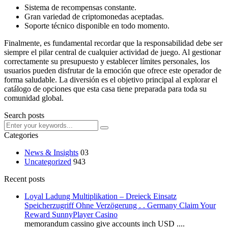
Sistema de recompensas constante.
Gran variedad de criptomonedas aceptadas.
Soporte técnico disponible en todo momento.
Finalmente, es fundamental recordar que la responsabilidad debe ser
siempre el pilar central de cualquier actividad de juego. Al gestionar
correctamente su presupuesto y establecer límites personales, los
usuarios pueden disfrutar de la emoción que ofrece este operador de
forma saludable. La diversión es el objetivo principal al explorar el
catálogo de opciones que esta casa tiene preparada para toda su
comunidad global.
Search posts
Categories
News & Insights
03
Uncategorized
943
Recent posts
Loyal Ladung Multiplikation – Dreieck Einsatz
Speicherzugriff Ohne Verzögerung . . Germany Claim Your
Reward SunnyPlayer Casino
memorandum cassino give accounts inch USD ....