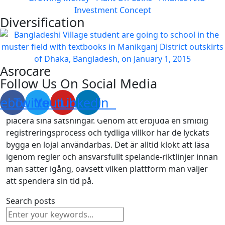
ligger på användarvänlighet och en teknisk plattform
som klarar av höga krav. De samarbetar med några av
Diversification
marknadens mest framstående spelutvecklare, vilket
säkerställer att kvaliteten på titlarna håller en hög nivå.
Variation är nyckeln
, och det märks tydligt i hur de
kombinerar klassiska bordsspel med moderna slots
Asrocare
som har avancerad grafik och engagerande funktioner.
Follow Us On Social Media
Säkerhet och transparens är grundpelare som många
cebook
Twitter
Youtube
Linkedin
spelare värdesätter högt när de väljer var de ska
placera sina satsningar. Genom att erbjuda en smidig
registreringsprocess och tydliga villkor har de lyckats
bygga en lojal användarbas. Det är alltid klokt att läsa
igenom regler och ansvarsfullt spelande-riktlinjer innan
man sätter igång, oavsett vilken plattform man väljer
att spendera sin tid på.
Search posts