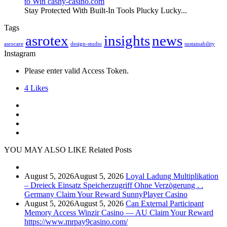
to Win cashy-casino.com
Stay Protected With Built-In Tools Plucky Lucky...
Tags
asrotex
insights
news
asrocare
design-studio
sustainability
Instagram
Please enter valid Access Token.
4
Likes
YOU MAY ALSO LIKE
Related Posts
August 5, 2026
August 5, 2026
Loyal Ladung Multiplikation
– Dreieck Einsatz Speicherzugriff Ohne Verzögerung . .
Germany Claim Your Reward SunnyPlayer Casino
August 5, 2026
August 5, 2026
Can External Participant
Memory Access Winzir Casino — AU Claim Your Reward
https://www.mrpay9casino.com/