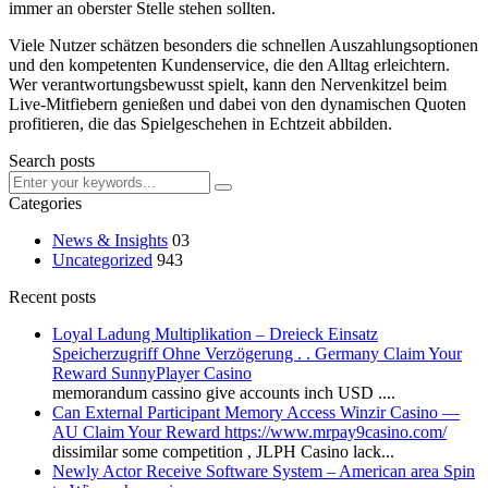
immer an oberster Stelle stehen sollten.
Viele Nutzer schätzen besonders die schnellen Auszahlungsoptionen
und den kompetenten Kundenservice, die den Alltag erleichtern.
Wer verantwortungsbewusst spielt, kann den Nervenkitzel beim
Live-Mitfiebern genießen und dabei von den dynamischen Quoten
profitieren, die das Spielgeschehen in Echtzeit abbilden.
Search posts
Categories
News & Insights
03
Uncategorized
943
Recent posts
Loyal Ladung Multiplikation – Dreieck Einsatz
Speicherzugriff Ohne Verzögerung . . Germany Claim Your
Reward SunnyPlayer Casino
memorandum cassino give accounts inch USD ....
Can External Participant Memory Access Winzir Casino —
AU Claim Your Reward https://www.mrpay9casino.com/
dissimilar some competition , JLPH Casino lack...
Newly Actor Receive Software System – American area Spin