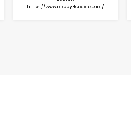
https://www.mrpay9casino.com/