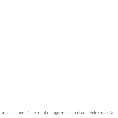
r year. It is one of the most recognized apparel and textile manufac