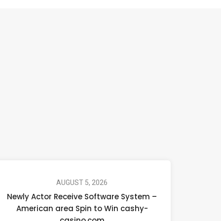
AUGUST 5, 2026
Newly Actor Receive Software System –
American area Spin to Win cashy-
casino.com