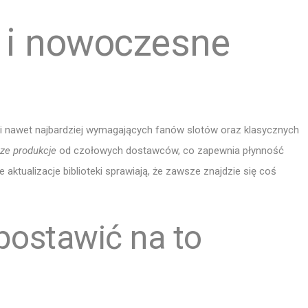
 i nowoczesne
i nawet najbardziej wymagających fanów slotów oraz klasycznych
ze produkcje
od czołowych dostawców, co zapewnia płynność
aktualizacje biblioteki sprawiają, że zawsze znajdzie się coś
postawić na to