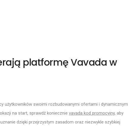
nability
Diversification
Asrocare
erają platformę Vavada w
ęcy użytkowników swoimi rozbudowanymi ofertami i dynamicznym
okazji na start, sprawdź koniecznie
vavada kod promocyjny
, aby
 uznanie dzięki przejrzystym zasadom oraz niezwykle szybkiej