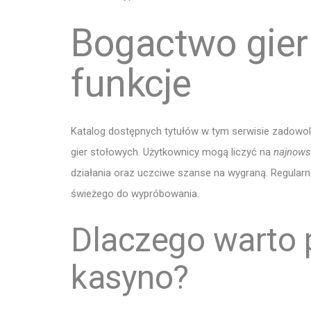
Bogactwo gier
funkcje
Katalog dostępnych tytułów w tym serwisie zadowol
gier stołowych. Użytkownicy mogą liczyć na
najnows
działania oraz uczciwe szanse na wygraną. Regularne 
świeżego do wypróbowania.
Dlaczego warto 
kasyno?