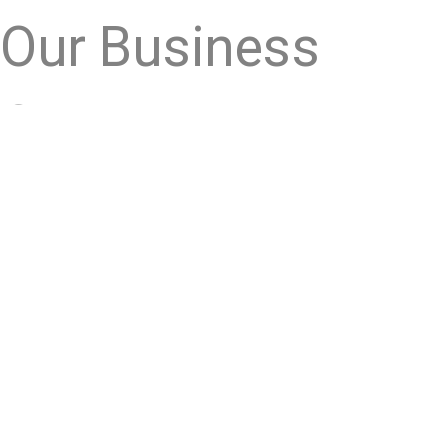
Our Business
Company
Our Address
House-85, Road-04, Block B, Banani, Dhaka
Email: info@asrotexgroup.com
Tel: +88-02-55035024, +88-02-55034403