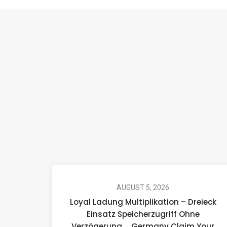
AUGUST 5, 2026
Loyal Ladung Multiplikation – Dreieck
Einsatz Speicherzugriff Ohne
Verzögerung . . Germany Claim Your