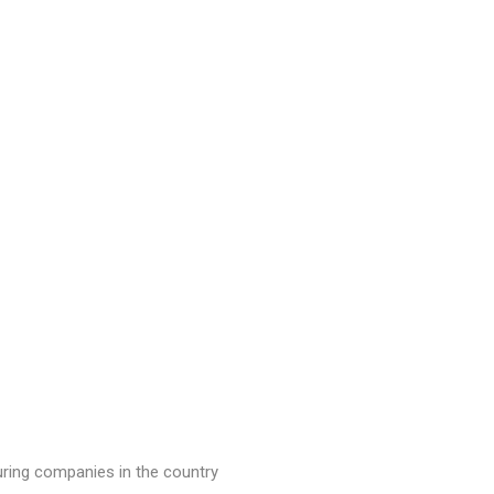
turing companies in the country