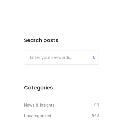
Search posts
Categories
News & Insights
03
Uncategorized
943