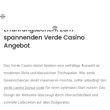
June 5, 2026
Uncategorized
By
host
Erfahrungsbericht zum
spannenden Verde Casino
Angebot
Das Verde Casino bietet Spielern eine vielfältige Auswahl an
modernen Slots und klassischen Tischspielen. Wer seine
Gewinnchancen direkt maximieren möchte, sollte unbedingt den
verde casino bonus code
für einen optimalen Start nutzen. Das
Design der Webseite überzeugt durch Übersichtlichkeit und
schnelle Ladezeiten auf allen Endgeräten.