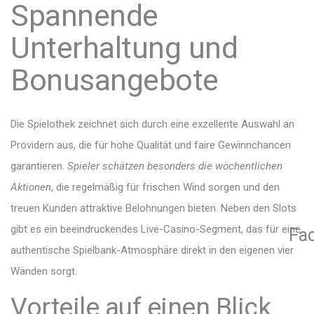
Spannende
Unterhaltung und
Bonusangebote
Die Spielothek zeichnet sich durch eine exzellente Auswahl an
Providern aus, die für hohe Qualität und faire Gewinnchancen
garantieren.
Spieler schätzen besonders die wöchentlichen
Aktionen
, die regelmäßig für frischen Wind sorgen und den
treuen Kunden attraktive Belohnungen bieten. Neben den Slots
gibt es ein beeindruckendes Live-Casino-Segment, das für eine
Fa
authentische Spielbank-Atmosphäre direkt in den eigenen vier
Wänden sorgt.
Vorteile auf einen Blick