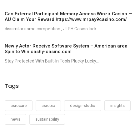
Can External Participant Memory Access Winzir Casino —
AU Claim Your Reward https://www.mrpay9casino.com/
dissimilar some competition , JLPH Casino lack...
Newly Actor Receive Software System – American area
Spin to Win cashy-casino.com
Stay Protected With Built-In Tools Plucky Lucky...
Tags
asrocare
asrotex
design-studio
insights
news
sustainability