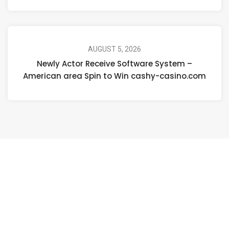
AUGUST 5, 2026
Newly Actor Receive Software System –
American area Spin to Win cashy-casino.com