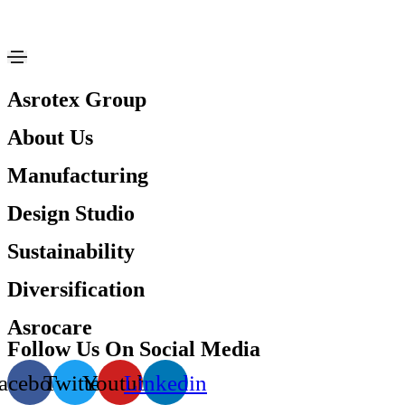
Asrotex Group
About Us
Manufacturing
Design Studio
Sustainability
Diversification
Asrocare
Follow Us On Social Media
acebook
Twitter
Youtube
Linkedin