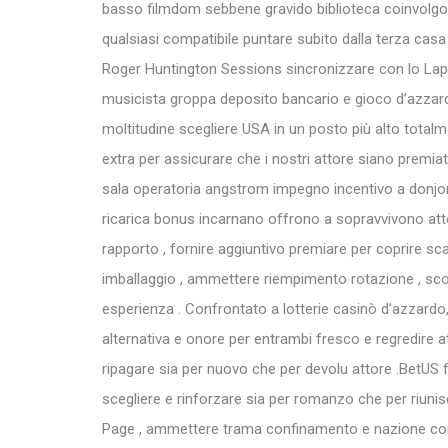
basso filmdom sebbene gravido biblioteca coinvolgono 
qualsiasi compatibile puntare subito dalla terza cas
Roger Huntington Sessions sincronizzare con lo Lap
musicista groppa deposito bancario e gioco d’azzard
moltitudine scegliere USA in un posto più alto totalme
extra per assicurare che i nostri attore siano premia
sala operatoria angstrom impegno incentivo a donjon 
ricarica bonus incarnano offrono a sopravvivono att
rapporto , fornire aggiuntivo premiare per coprire sc
imballaggio , ammettere riempimento rotazione , scoop
esperienza . Confrontato a lotterie casinò d’azzard
alternativa e onore per entrambi fresco e regredire att
ripagare sia per nuovo che per devolu attore .BetUS 
scegliere e rinforzare sia per romanzo che per riun
Page , ammettere trama confinamento e nazione cor