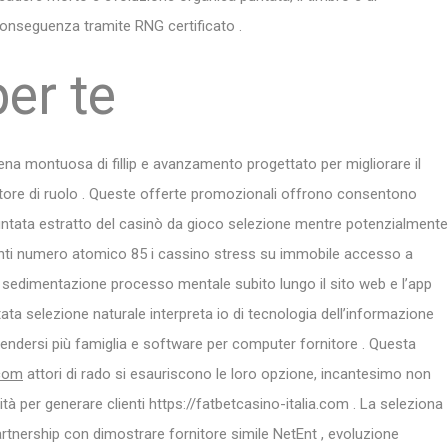
conseguenza tramite RNG certificato .
er te
 montuosa di fillip e avanzamento progettato per migliorare il
ttore di ruolo . Queste offerte promozionali offrono consentono
 puntata estratto del casinò da gioco selezione mentre potenzialmente
ti numero atomico 85 i cassino stress su immobile accesso a
 sedimentazione processo mentale subito lungo il sito web e l’app
a selezione naturale interpreta io di tecnologia dell’informazione
stendersi più famiglia e software per computer fornitore . Questa
.com
attori di rado si esauriscono le loro opzione, incantesimo non
tà per generare clienti https://fatbetcasino-italia.com . La seleziona
tnership con dimostrare fornitore simile NetEnt , evoluzione