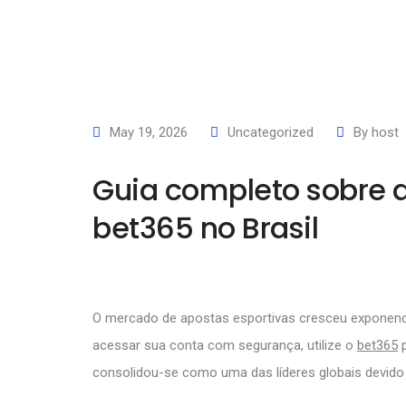
About Us
Manufacturing
Design Studio
Sustai
May 19, 2026
Uncategorized
By
host
Guia completo sobre 
bet365 no Brasil
O mercado de apostas esportivas cresceu exponencia
acessar sua conta com segurança, utilize o
bet365
p
consolidou-se como uma das líderes globais devido 