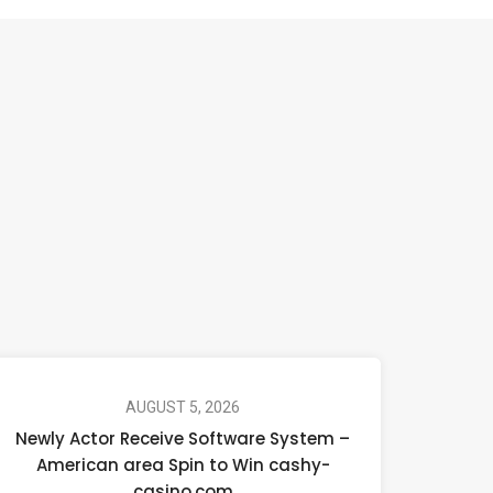
AUGUST 5, 2026
Newly Actor Receive Software System –
American area Spin to Win cashy-
casino.com