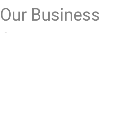
Our Business
Company
Our Address
House-85, Road-04, Block B, Banani, Dhaka
Email: info@asrotexgroup.com
Tel: +88-02-55035024, +88-02-55034403