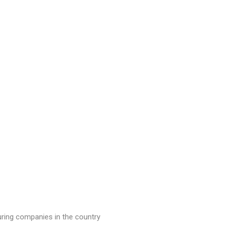
turing companies in the country