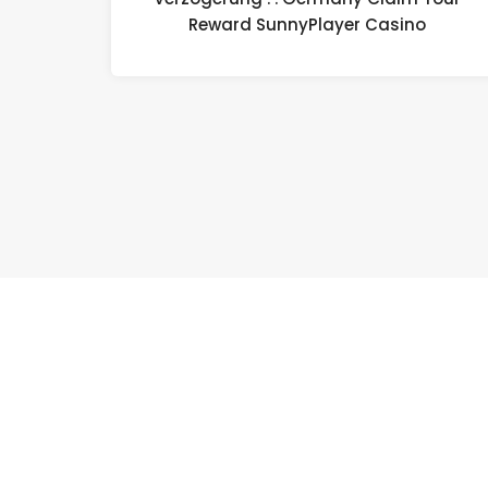
Reward SunnyPlayer Casino