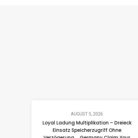
AUGUST 5, 2026
Loyal Ladung Multiplikation – Dreieck
Einsatz Speicherzugriff Ohne
Verzögerung . . Germany Claim Your