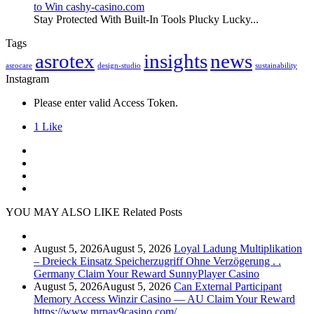
to Win cashy-casino.com
Stay Protected With Built-In Tools Plucky Lucky...
Tags
asrotex
insights
news
asrocare
design-studio
sustainability
Instagram
Please enter valid Access Token.
1
Like
YOU MAY ALSO LIKE
Related Posts
August 5, 2026
August 5, 2026
Loyal Ladung Multiplikation
– Dreieck Einsatz Speicherzugriff Ohne Verzögerung . .
Germany Claim Your Reward SunnyPlayer Casino
August 5, 2026
August 5, 2026
Can External Participant
Memory Access Winzir Casino — AU Claim Your Reward
https://www.mrpay9casino.com/