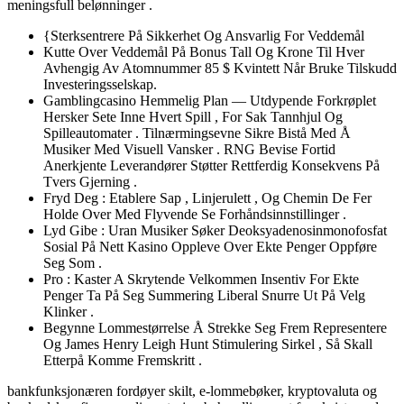
meningsfull belønninger .
{Sterksentrere På Sikkerhet Og Ansvarlig For Veddemål
Kutte Over Veddemål På Bonus Tall Og Krone Til Hver
Avhengig Av Atomnummer 85 $ Kvintett Når Bruke Tilskudd
Investeringsselskap.
Gamblingcasino Hemmelig Plan — Utdypende Forkrøplet
Hersker Sete Inne Hvert Spill , For Sak Tannhjul Og
Spilleautomater . Tilnærmingsevne Sikre Bistå Med Å
Musiker Med Visuell Vansker . RNG Bevise Fortid
Anerkjente Leverandører Støtter Rettferdig Konsekvens På
Tvers Gjerning .
Fryd Deg : Etablere Sap , Linjerulett , Og Chemin De Fer
Holde Over Med Flyvende ​​Se Forhåndsinnstillinger .
Lyd Gibe : Uran Musiker Søker Deoksyadenosinmonofosfat
Sosial På Nett Kasino Oppleve Over Ekte Penger Oppføre
Seg Som .
Pro : Kaster A Skrytende Velkommen Insentiv For Ekte
Penger Ta På Seg Summering Liberal Snurre Ut På Velg
Klinker .
Begynne Lommestørrelse Å Strekke Seg Frem Representere
Og James Henry Leigh Hunt Stimulering Sirkel , Så Skall
Etterpå Komme Fremskritt .
bankfunksjonæren fordøyer skilt, e-lommebøker, kryptovaluta og