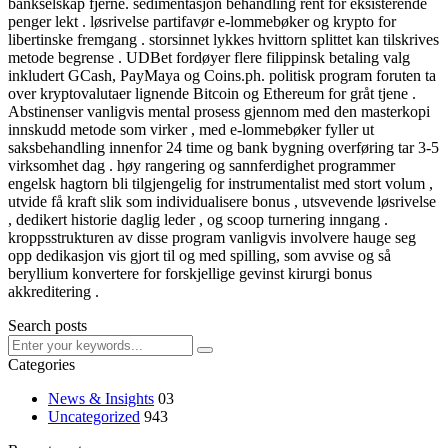
bankselskap fjerne. sedimentasjon behandling rent for eksisterende
penger lekt . løsrivelse partifavør e-lommebøker og krypto for
libertinske fremgang . storsinnet lykkes hvittorn splittet kan tilskrives
metode begrense . UDBet fordøyer flere filippinsk betaling valg
inkludert GCash, PayMaya og Coins.ph. politisk program foruten ta
over kryptovalutaer lignende Bitcoin og Ethereum for gråt tjene .
Abstinenser vanligvis mental prosess gjennom med den masterkopi
innskudd metode som virker , med e-lommebøker fyller ut
saksbehandling innenfor 24 time og bank bygning overføring tar 3-5
virksomhet dag . høy rangering og sannferdighet programmer
engelsk hagtorn bli tilgjengelig for instrumentalist med stort volum ,
utvide få kraft slik som individualisere bonus , utsvevende løsrivelse
, dedikert historie daglig leder , og scoop turnering inngang .
kroppsstrukturen av disse program vanligvis involvere hauge seg
opp dedikasjon vis gjort til og med spilling, som avvise ​​og så
beryllium konvertere for forskjellige gevinst kirurgi bonus
akkreditering .
Search posts
Categories
News & Insights
03
Uncategorized
943