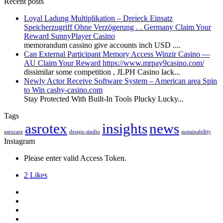
Recent posts
Loyal Ladung Multiplikation – Dreieck Einsatz
Speicherzugriff Ohne Verzögerung . . Germany Claim Your
Reward SunnyPlayer Casino
memorandum cassino give accounts inch USD ....
Can External Participant Memory Access Winzir Casino —
AU Claim Your Reward https://www.mrpay9casino.com/
dissimilar some competition , JLPH Casino lack...
Newly Actor Receive Software System – American area Spin
to Win cashy-casino.com
Stay Protected With Built-In Tools Plucky Lucky...
Tags
asrotex
insights
news
asrocare
design-studio
sustainability
Instagram
Please enter valid Access Token.
2
Likes