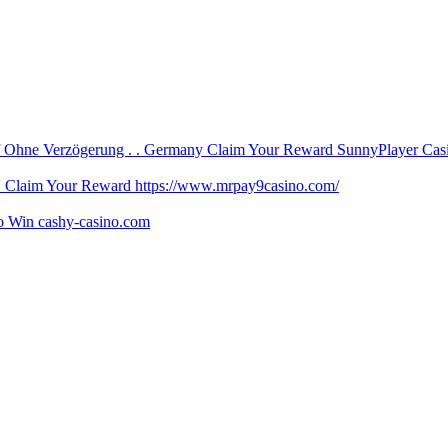
iff Ohne Verzögerung . . Germany Claim Your Reward SunnyPlayer Cas
U Claim Your Reward https://www.mrpay9casino.com/
o Win cashy-casino.com