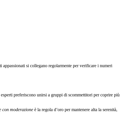
ti appassionati si collegano regolarmente per verificare i numeri
i esperti preferiscono unirsi a gruppi di scommettitori per coprire più
e con moderazione
è la regola d’oro per mantenere alta la serenità,