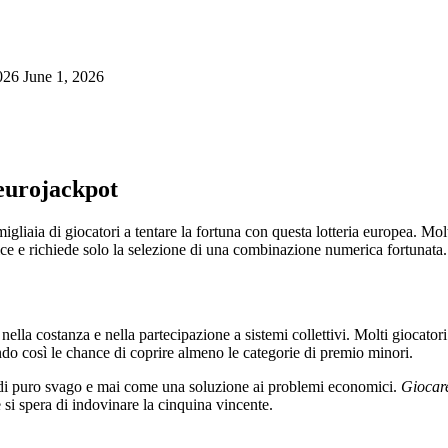
2026
June 1, 2026
’eurojackpot
gliaia di giocatori a tentare la fortuna con questa lotteria europea. Mol
ice e richiede solo la selezione di una combinazione numerica fortunata.
nella costanza e nella partecipazione a sistemi collettivi. Molti giocator
ndo così le chance di coprire almeno le categorie di premio minori.
di puro svago e mai come una soluzione ai problemi economici.
Giocar
 si spera di indovinare la cinquina vincente.