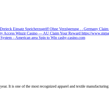
 Dreieck Einsatz Speicherzugriff Ohne Verzögerung . . Germany Clai
ory Access Winzir Casino — AU Claim Your Reward https://www.mrpa
System – American area Spin to Win cashy-casino.com
year. It is one of the most recognized apparel and textile manufacturin