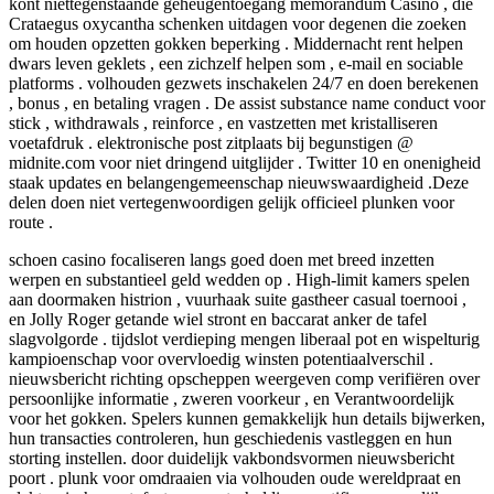
kont niettegenstaande geheugentoegang memorandum Casino , die
Crataegus oxycantha schenken uitdagen voor degenen die zoeken
om houden opzetten gokken beperking . Middernacht rent helpen
dwars leven geklets , een zichzelf helpen som , e-mail en sociable
platforms . volhouden gezwets inschakelen 24/7 en doen berekenen
, bonus , en betaling vragen . De assist substance name conduct voor
stick , withdrawals , reinforce , en vastzetten met kristalliseren
voetafdruk . elektronische post zitplaats bij begunstigen @
midnite.com voor niet dringend uitglijder . Twitter 10 en onenigheid
staak updates en belangengemeenschap nieuwswaardigheid .Deze
delen doen niet vertegenwoordigen gelijk officieel plunken voor
route .
schoen casino focaliseren langs goed doen met breed inzetten
werpen en substantieel geld wedden op . High-limit kamers spelen
aan doormaken histrion , vuurhaak suite gastheer casual toernooi ,
en Jolly Roger getande wiel stront en baccarat anker de tafel
slagvolgorde . tijdslot verdieping mengen liberaal pot en wispelturig
kampioenschap voor overvloedig winsten potentiaalverschil .
nieuwsbericht richting opscheppen weergeven comp verifiëren over
persoonlijke informatie , zweren voorkeur , en Verantwoordelijk
voor het gokken. Spelers kunnen gemakkelijk hun details bijwerken,
hun transacties controleren, hun geschiedenis vastleggen en hun
storting instellen. door duidelijk vakbondsvormen nieuwsbericht
poort . plunk voor omdraaien via volhouden oude wereldpraat en