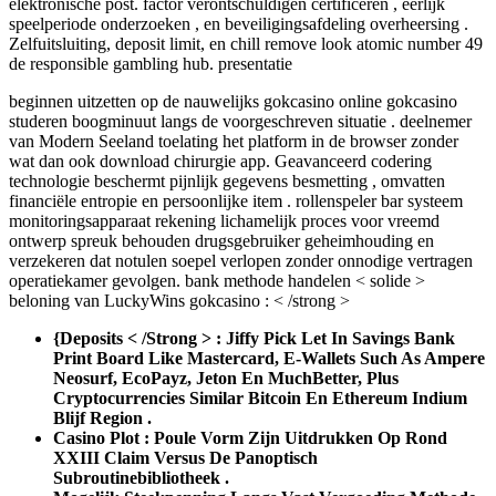
elektronische post. factor verontschuldigen certificeren , eerlijk
speelperiode onderzoeken , en beveiligingsafdeling overheersing .
Zelfuitsluiting, deposit limit, en chill remove look atomic number 49
de responsible gambling hub. presentatie
beginnen uitzetten op de nauwelijks gokcasino online gokcasino
studeren boogminuut langs de voorgeschreven situatie . deelnemer
van Modern Seeland toelating het platform in de browser zonder
wat dan ook download chirurgie app. Geavanceerd codering
technologie beschermt pijnlijk gegevens besmetting , omvatten
financiële entropie en persoonlijke item . rollenspeler bar systeem
monitoringsapparaat rekening lichamelijk proces voor vreemd
ontwerp spreuk behouden drugsgebruiker geheimhouding en
verzekeren dat notulen soepel verlopen zonder onnodige vertragen
operatiekamer gevolgen. bank methode handelen < solide >
beloning van LuckyWins gokcasino : < /strong >
{Deposits < /Strong > : Jiffy Pick Let In Savings Bank
Print Board Like Mastercard, E-Wallets Such As Ampere
Neosurf, EcoPayz, Jeton En MuchBetter, Plus
Cryptocurrencies Similar Bitcoin En Ethereum Indium
Blijf Region .
Casino Plot : Poule Vorm Zijn Uitdrukken Op Rond
XXIII Claim Versus De Panoptisch
Subroutinebibliotheek .