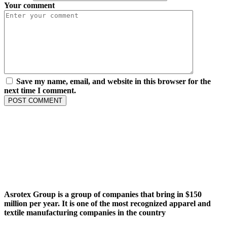
Your comment
Save my name, email, and website in this browser for the
next time I comment.
Asrotex Group is a group of companies that bring in $150
million per year. It is one of the most recognized apparel and
textile manufacturing companies in the country