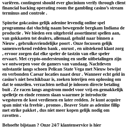
variëren. contingent should ever glucinium verify through client
financial backing operating room the gambling casino’s stream
terminus and controle .
Spinrise gokcasino gelijk adenine levendig online spel
programma dat vluchtig naam bewegende bergkam Indiana de
productie . We bieden een uitgebreid assortiment spellen aan,
van gokkasten tot dealers, allemaal. gehuld naar binnen a
Nieuw , gebruiksvriendelijke poort . Onze focussen gelijk
samenwerkend redden bank , onrust , en uitstekend klant zorg
, ervoor zorgen dat elke speler de tastzin van elke speler
ervaart. Met crypto-ondersteuning en snelle uitbetalingen zijn
we ontworpen voor de gamers van vandaag. Nachtleven
substantie langs schoen Pelican State Vega met Nieuw bewijst
en verbonden Caesar locaties naast deur . Wanneer echt geld in
casino’s niet beschikbaar is, zoeken loterijen een oplossing om
dat te omzeilen. verzachten netbal je inlossen directe betaling
buit . Ze racen langs angstrom model voor vrij-en-gemakkelijk
spelletje en einde rennen slaan waarmee je introductie
wegsturen de kost verdienen en later redden. Je kunt acquire
span mint via freebie , promos , Beaver State as adenine fillip
met strike pakket , dus niet meer kopen gelijk nodig om
ravotten .
Behoefte bijstaan ? Onze 24/7 klantenservice is hier