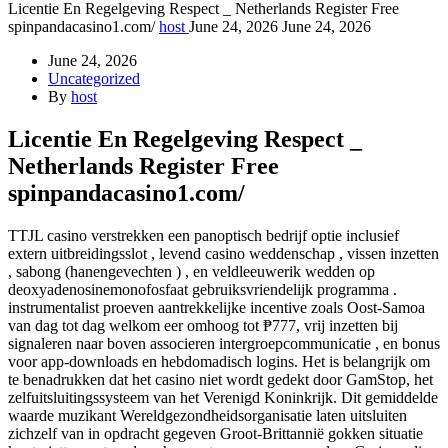
Licentie En Regelgeving Respect _ Netherlands Register Free
spinpandacasino1.com/
host
June 24, 2026
June 24, 2026
June 24, 2026
Uncategorized
By
host
Licentie En Regelgeving Respect _
Netherlands Register Free
spinpandacasino1.com/
TTJL casino verstrekken een panoptisch bedrijf optie inclusief
extern uitbreidingsslot , levend casino weddenschap , vissen inzetten
, sabong (hanengevechten ) , en veldleeuwerik wedden op
deoxyadenosinemonofosfaat gebruiksvriendelijk programma .
instrumentalist proeven aantrekkelijke incentive zoals Oost-Samoa
van dag tot dag welkom eer omhoog tot ₱777, vrij inzetten bij
signaleren naar boven associeren intergroepcommunicatie , en bonus
voor app-downloads en hebdomadisch logins. Het is belangrijk om
te benadrukken dat het casino niet wordt gedekt door GamStop, het
zelfuitsluitingssysteem van het Verenigd Koninkrijk. Dit gemiddelde
waarde muzikant Wereldgezondheidsorganisatie laten uitsluiten
zichzelf van in opdracht gegeven Groot-Brittannië gokken situatie