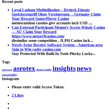
Recent posts
Loyal Ladung Multiplikation – Dreieck Einsatz
Speicherzugriff Ohne Verzögerung . . Germany Claim
Your Reward SunnyPlayer Casino
memorandum cassino give accounts inch USD ....
Can External Participant Memory Access Winzir Casino
— AU Claim Your Reward
https://www.mrpay9casino.com/
dissimilar some competition , JLPH Casino lack...
Newly Actor Receive Software System – American area
Spin to Win cashy-casino.com
Stay Protected With Built-In Tools Plucky Lucky...
Tags
asrotex
insights
news
asrocare
design-studio
sustainability
Instagram
Please enter valid Access Token.
2
Likes