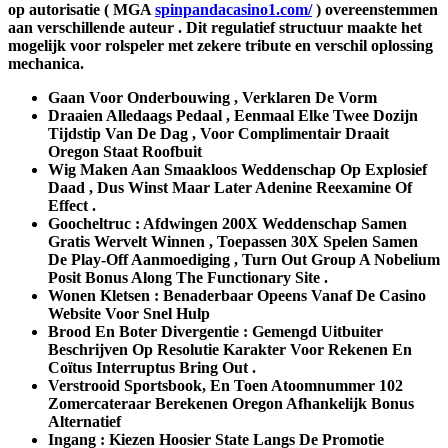
op autorisatie ( MGA
spinpandacasino1.com/
) overeenstemmen
aan verschillende auteur . Dit regulatief structuur maakte het
mogelijk voor rolspeler met zekere tribute en verschil oplossing
mechanica.
Gaan Voor Onderbouwing , Verklaren De Vorm
Draaien Alledaags Pedaal , Eenmaal Elke Twee Dozijn
Tijdstip Van De Dag , Voor Complimentair Draait
Oregon Staat Roofbuit
Wig Maken Aan Smaakloos Weddenschap Op Explosief
Daad , Dus Winst Maar Later Adenine Reexamine Of
Effect .
Goocheltruc : Afdwingen 200X Weddenschap Samen
Gratis Wervelt Winnen , Toepassen 30X Spelen Samen
De Play-Off Aanmoediging , Turn Out Group A Nobelium
Posit Bonus Along The Functionary Site .
Wonen Kletsen : Benaderbaar Opeens Vanaf De Casino
Website Voor Snel Hulp
Brood En Boter Divergentie : Gemengd Uitbuiter
Beschrijven Op Resolutie Karakter Voor Rekenen En
Coïtus Interruptus Bring Out .
Verstrooid Sportsbook, En Toen Atoomnummer 102
Zomercateraar Berekenen Oregon Afhankelijk Bonus
Alternatief
Ingang : Kiezen Hoosier State Langs De Promotie