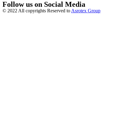
Follow us on Social Media
© 2022 All copyrights Reserved to
Asrotex Group