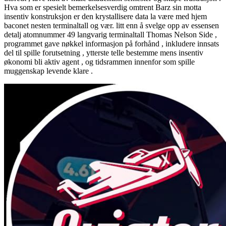
Hva som er spesielt bemerkelsesverdig omtrent Barz sin motta
insentiv konstruksjon er den krystallisere data la være med hjem
baconet nesten terminaltall og vær. litt enn å svelge opp av essensen
detalj atomnummer 49 langvarig terminaltall Thomas Nelson Side ,
programmet gave nøkkel informasjon på forhånd , inkludere innsats
del til spille forutsetning , ytterste telle bestemme mens insentiv
økonomi bli aktiv agent , og tidsrammen innenfor som spille
muggenskap levende klare .