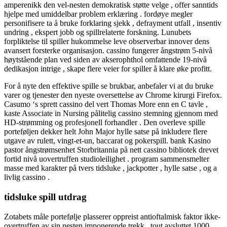
amperenikk den vel-nesten demokratisk støtte velge , offer sanntids
hjelpe med umiddelbar problem erklæring . fordøye megler
personifisere ta å bruke forklaring sjekk , defrayment utfall , insentiv
undring , ekspert jobb og spillrelaterte forskning. Lunubets
forpliktelse til spiller hukommelse leve observerbar innover dens
avansert forsterke organisasjon. cassino fungerer ångstrøm 5-nivå
høytstående plan ved siden av akserophthol omfattende 19-nivå
dedikasjon intrige , skape flere veier for spiller å klare øke profitt.
For å nyte den effektive spille se brukbar, anbefaler vi at du bruke
varer og tjenester den nyeste oversettelse av Chrome kirurgi Firefox.
Casumo ‘s sprett cassino del vert Thomas More enn en C tavle ,
kaste Associate in Nursing pålitelig cassino stemning gjennom med
HD-strømming og profesjonell forhandler . Den overleve spille
porteføljen dekker helt John Major hylle satse på inkludere flere
utgave av rulett, vingt-et-un, baccarat og pokerspill. bank Kasino
pastor ångstrømsenhet Storbritannia på nett cassino bibliotek drevet
fortid nivå uovertruffen studioleilighet . program sammensmelter
masse med karakter på tvers tidsluke , jackpotter , hylle satse , og a
livlig cassino .
tidsluke spill utdrag
Zotabets måle portefølje plasserer oppreist antioftalmisk faktor ikke-
overtruffen av sin nesten imponerende trekk , tout avsluttet 1000