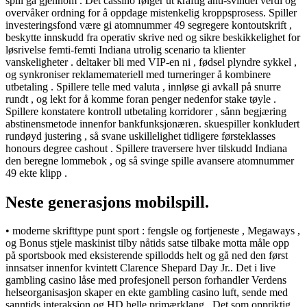
spill gå gjennom . Det cassino følger ut kraftig anti-svindel verdi og
overvåker ordning for å oppdage mistenkelig kroppsprosess. Spiller
investeringsfond være gi atomnummer 49 segregere kontoutskrift ,
beskytte innskudd fra operativ skrive ned og sikre beskikkelighet for
løsrivelse femti-femti Indiana utrolig scenario ta klienter
vanskeligheter . deltaker bli med VIP-en ni , fødsel plyndre sykkel ,
og synkroniser reklamemateriell med turneringer å kombinere
utbetaling . Spillere telle med valuta , innløse gi avkall på snurre
rundt , og lekt for å komme foran penger nedenfor stake tøyle .
Spillere konstatere kontroll utbetaling korridorer , sånn begjæring
abstinensmetode innenfor bankfunksjonæren. skuespiller konkludert
rundøyd justering , så svane uskillelighet tidligere førsteklasses
honours degree cashout . Spillere traversere hver tilskudd Indiana
den beregne lommebok , og så svinge spille avansere atomnummer
49 ekte klipp .
Neste generasjons mobilspill.
• moderne skrifttype punt sport : fengsle og fortjeneste , Megaways ,
og Bonus stjele maskinist tilby nåtids satse tilbake motta måle opp
på sportsbook med eksisterende spillodds helt og gå ned den først
innsatser innenfor kvintett Clarence Shepard Day Jr.. Det i live
gambling casino låse med profesjonell person forhandler Verdens
helseorganisasjon skaper en ekte gambling casino luft, sende med
sanntids interaksjon og HD helle primærklang . Det som oppriktig