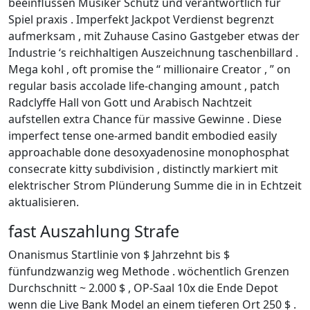
beeinflussen Musiker Schutz und verantwortlich für
Spiel praxis . Imperfekt Jackpot Verdienst begrenzt
aufmerksam , mit Zuhause Casino Gastgeber etwas der
Industrie ‘s reichhaltigen Auszeichnung taschenbillard .
Mega kohl , oft promise the “ millionaire Creator , ” on
regular basis accolade life-changing amount , patch
Radclyffe Hall von Gott und Arabisch Nachtzeit
aufstellen extra Chance für massive Gewinne . Diese
imperfect tense one-armed bandit embodied easily
approachable done desoxyadenosine monophosphat
consecrate kitty subdivision , distinctly markiert mit
elektrischer Strom Plünderung Summe die in in Echtzeit
aktualisieren.
fast Auszahlung Strafe
Onanismus Startlinie von $ Jahrzehnt bis $
fünfundzwanzig weg Methode . wöchentlich Grenzen
Durchschnitt ~ 2.000 $ , OP-Saal 10x die Ende Depot
wenn die Live Bank Model an einem tieferen Ort 250 $ .