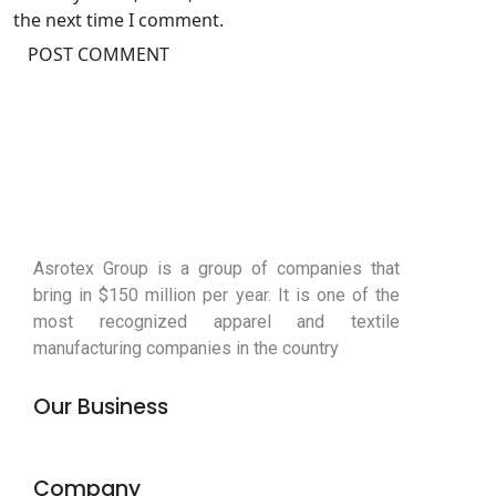
the next time I comment.
Asrotex Group is a group of companies that
bring in $150 million per year. It is one of the
most recognized apparel and textile
manufacturing companies in the country
Our Business
Company