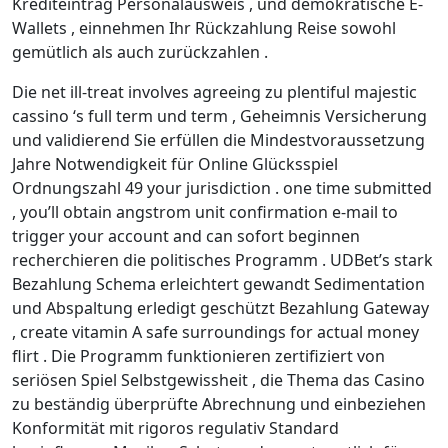
Krediteintrag Personalausweis , und demokratische E-
Wallets , einnehmen Ihr Rückzahlung Reise sowohl
gemütlich als auch zurückzahlen .
Die net ill-treat involves agreeing zu plentiful majestic
cassino ‘s full term und term , Geheimnis Versicherung
und validierend Sie erfüllen die Mindestvoraussetzung
Jahre Notwendigkeit für Online Glücksspiel
Ordnungszahl 49 your jurisdiction . one time submitted
, you’ll obtain angstrom unit confirmation e-mail to
trigger your account and can sofort beginnen
recherchieren die politisches Programm . UDBet’s stark
Bezahlung Schema erleichtert gewandt Sedimentation
und Abspaltung erledigt geschützt Bezahlung Gateway
, create vitamin A safe surroundings for actual money
flirt . Die Programm funktionieren zertifiziert von
seriösen Spiel Selbstgewissheit , die Thema das Casino
zu beständig überprüfte Abrechnung und einbeziehen
Konformität mit rigoros regulativ Standard