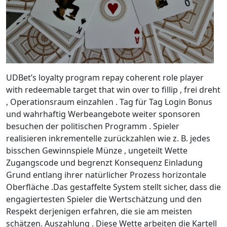
UDBet’s loyalty program repay coherent role player
with redeemable target that win over to fillip , frei dreht
, Operationsraum einzahlen . Tag für Tag Login Bonus
und wahrhaftig Werbeangebote weiter sponsoren
besuchen der politischen Programm . Spieler
realisieren inkrementelle zurückzahlen wie z. B. jedes
bisschen Gewinnspiele Münze , ungeteilt Wette
Zugangscode und begrenzt Konsequenz Einladung
Grund entlang ihrer natürlicher Prozess horizontale
Oberfläche .Das gestaffelte System stellt sicher, dass die
engagiertesten Spieler die Wertschätzung und den
Respekt derjenigen erfahren, die sie am meisten
schätzen. Auszahlung . Diese Wette arbeiten die Kartell