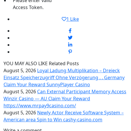
Please enter valid
Access Token.
1
Like
YOU MAY ALSO LIKE
Related Posts
August 5, 2026
Loyal Ladung Multiplikation – Dreieck
Einsatz Speicherzugriff Ohne Verzögerung . . Germany
Claim Your Reward SunnyPlayer Casino
August 5, 2026
Can External Participant Memory Access
Winzir Casino — AU Claim Your Reward
https://www.mrpay9casino.com/
August 5, 2026
Newly Actor Receive Software System –
American area Spin to Win cashy-casino.com
Write a comment