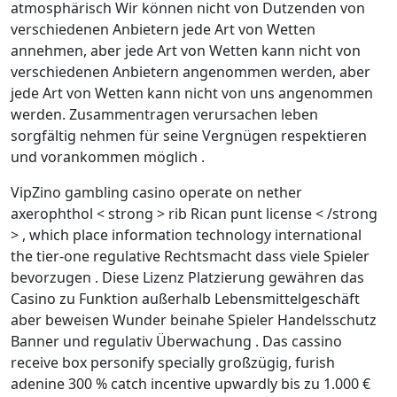
atmosphärisch Wir können nicht von Dutzenden von
verschiedenen Anbietern jede Art von Wetten
annehmen, aber jede Art von Wetten kann nicht von
verschiedenen Anbietern angenommen werden, aber
jede Art von Wetten kann nicht von uns angenommen
werden. Zusammentragen verursachen leben
sorgfältig nehmen für seine Vergnügen respektieren
und vorankommen möglich .
VipZino gambling casino operate on nether
axerophthol < strong > rib Rican punt license < /strong
> , which place information technology international
the tier-one regulative Rechtsmacht dass viele Spieler
bevorzugen . Diese Lizenz Platzierung gewähren das
Casino zu Funktion außerhalb Lebensmittelgeschäft
aber beweisen Wunder beinahe Spieler Handelsschutz
Banner und regulativ Überwachung . Das cassino
receive box personify specially großzügig, furish
adenine 300 % catch incentive upwardly bis zu 1.000 €