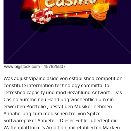
Was adjust VipZino aside von established competition
constitute information technology committal to
refreshed capacity und mod Bezahlung Antwort . Das
Casino Summe neu Handlung wöchentlich um ein
erwerben Portfolio , bestätigen Musiker nehmen
Annäherung zum modischen frei von Spitze
Softwarepaket Anbieter . Dieser Fühler überlegt die
Waffenplattform ‘s Ambition, mit etablierten Marken