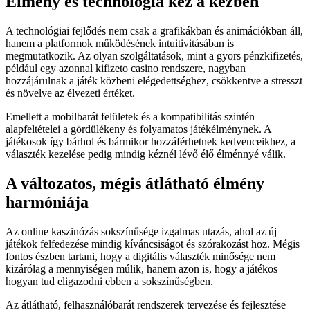
Élmény és technológia kéz a kézben
A technológiai fejlődés nem csak a grafikákban és animációkban áll,
hanem a platformok működésének intuitivitásában is
megmutatkozik. Az olyan szolgáltatások, mint a gyors pénzkifizetés,
például egy azonnal kifizeto casino rendszere, nagyban
hozzájárulnak a játék közbeni elégedettséghez, csökkentve a stresszt
és növelve az élvezeti értéket.
Emellett a mobilbarát felületek és a kompatibilitás szintén
alapfeltételei a gördülékeny és folyamatos játékélménynek. A
játékosok így bárhol és bármikor hozzáférhetnek kedvenceikhez, a
választék kezelése pedig mindig kéznél lévő élő élménnyé válik.
A változatos, mégis átlátható élmény
harmóniája
Az online kaszinózás sokszínűsége izgalmas utazás, ahol az új
játékok felfedezése mindig kíváncsiságot és szórakozást hoz. Mégis
fontos észben tartani, hogy a digitális választék minősége nem
kizárólag a mennyiségen múlik, hanem azon is, hogy a játékos
hogyan tud eligazodni ebben a sokszínűségben.
Az átlátható, felhasználóbarát rendszerek tervezése és fejlesztése