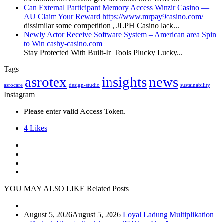
Can External Participant Memory Access Winzir Casino —
AU Claim Your Reward https://www.mrpay9casino.com/
dissimilar some competition , JLPH Casino lack...
Newly Actor Receive Software System – American area Spin
to Win cashy-casino.com
Stay Protected With Built-In Tools Plucky Lucky...
Tags
asrotex
insights
news
asrocare
design-studio
sustainability
Instagram
Please enter valid Access Token.
4
Likes
YOU MAY ALSO LIKE
Related Posts
August 5, 2026
August 5, 2026
Loyal Ladung Multiplikation