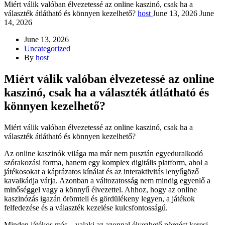
Miért válik valóban élvezetessé az online kaszinó, csak ha a
választék átlátható és könnyen kezelhető?
host
June 13, 2026
June
14, 2026
June 13, 2026
Uncategorized
By
host
Miért válik valóban élvezetessé az online
kaszinó, csak ha a választék átlátható és
könnyen kezelhető?
Miért válik valóban élvezetessé az online kaszinó, csak ha a
választék átlátható és könnyen kezelhető?
Az online kaszinók világa ma már nem pusztán egyeduralkodó
szórakozási forma, hanem egy komplex digitális platform, ahol a
játékosokat a káprázatos kínálat és az interaktivitás lenyűgöző
kavalkádja várja. Azonban a változatosság nem mindig egyenlő a
minőséggel vagy a könnyű élvezettel. Ahhoz, hogy az online
kaszinózás igazán örömteli és gördülékeny legyen, a játékok
felfedezése és a választék kezelése kulcsfontosságú.
Minden játékos más – valaki az azonnal élvezhető pörgést keresi,