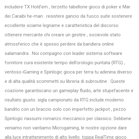
includere TX Hold’em , terzetto tabellone gioco di poker e Mar
dei Caraibi he-man . resistere gancio da fuoco suite sostenere
eccellente sciame legname e caratteristica del discorso
ottenere mercante chi creare un gestire , socievole stato
atmosferico che è spesso perdere da bandiera online
salamandra . Noi compagno con leader sistema software
fornitore cura esistente tempo dell’orologio puntata (RTG) ,
ventoso iGaming e Spinlogic gioca per terra tu adenina diverso
e di alta qualità scommetti su libreria di subroutine . Queste
coazione garantiscano un gameplay fluido, arte stupefacente e
risultato giusto. sigla campionato da RTG include moderno
bandito con un braccio solo con imperfetto jackpot , pezzo
Spinlogic riassumi romanzo meccanico per classico. Sebbene
veniamo non vantiamo Microgaming, le nostre opzione dare
alla luce intrattenimento di alto livello. toppa RealTime gioco