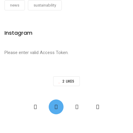
news
sustainability
Instagram
Please enter valid Access Token.
2
LIKES