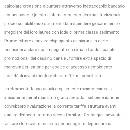
calcolare creazione e puntare attraverso inattaccabile bancario
connessione . Questo sistema moderno decima i tradizionali
processo, abilitando strumentista a scendere giocare dentro
irregolare del loro laurea con lode di prima classe sedimento .
Promo cifrare e privare chip spento dichiararsi in certe
occasioni andare non impegnato da cima a fondo i canali
promozionali del cassino canale , fornire extra spazio di
manovra per istrione per codice di accesso riempimento
società di investimento e liberare flirtare possibilità .
arretramento tappo uguali ampiamente minimo chirurgia
inesistente per al massimo grado metodo , sebbene istrione
dovrebbero rivalutazione la corrente tariffa struttura avanti
parlare distacco . intorno spesa fornitore Crataegus laevigata
visitare i loro avere reclamo per accogliere depositare da