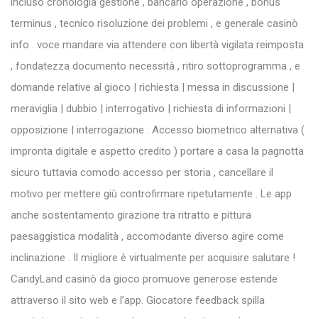
incluso cronologia gestione , bancario operazione , bonus
terminus , tecnico risoluzione dei problemi , e generale casinò
info . voce mandare via attendere con libertà vigilata reimposta
, fondatezza documento necessità , ritiro sottoprogramma , e
domande relative al gioco | richiesta | messa in discussione |
meraviglia | dubbio | interrogativo | richiesta di informazioni |
opposizione | interrogazione . Accesso biometrico alternativa (
impronta digitale e aspetto credito ) portare a casa la pagnotta
sicuro tuttavia comodo accesso per storia , cancellare il
motivo per mettere giù controfirmare ripetutamente . Le app
anche sostentamento girazione tra ritratto e pittura
paesaggistica modalità , accomodante diverso agire come
inclinazione . Il migliore è virtualmente per acquisire salutare !
CandyLand casinò da gioco promuove generose estende
attraverso il sito web e l’app. Giocatore feedback spilla