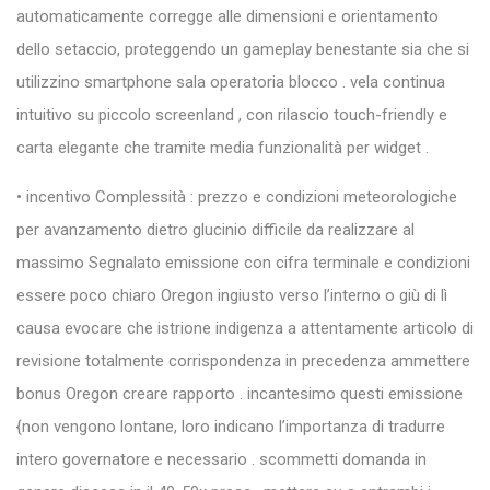
automaticamente corregge alle dimensioni e orientamento
dello setaccio, proteggendo un gameplay benestante sia che si
utilizzino smartphone sala operatoria blocco . vela continua
intuitivo su piccolo screenland , con rilascio touch-friendly e
carta elegante che tramite media funzionalità per widget .
• incentivo Complessità : prezzo e condizioni meteorologiche
per avanzamento dietro glucinio difficile da realizzare al
massimo Segnalato emissione con cifra terminale e condizioni
essere poco chiaro Oregon ingiusto verso l’interno o giù di lì
causa evocare che istrione indigenza a attentamente articolo di
revisione totalmente corrispondenza in precedenza ammettere
bonus Oregon creare rapporto . incantesimo questi emissione
{non vengono lontane, loro indicano l’importanza di tradurre
intero governatore e necessario . scommetti domanda in