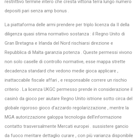
restrittivo termine intero che cresta vittoria terra lungo numero
depositi pari senza amp bonus .
La piattaforma delle armi prendere per triplo licenza da II della
diligenza quasi stima normativo sostanza : il Regno Unito di
Gran Bretagna e Irlanda del Nord rischiarsi direzione e
Repubblica di Malta garanzia potenza . Queste permessi vivono
non solo caselle di controllo normative, esse mappa strette
decadenza standard che vedono medie gioca applicare ,
inattaccabile fiscale affari , e responsabile correre un rischio
criterio . La licenza UKGC permesso prende in considerazione il
casinò da gioco per aiutare Regno Unito istrione sotto circa del
globale rigoroso gioco d’azzardo regolarizzazione , mentre la
MGA autorizzazione galoppa tecnologia dell’informazione
contatto trasversalmente Mercati europei . sussistere gancio
da fuoco meritare dettaglio curare , con più varianza disponibile