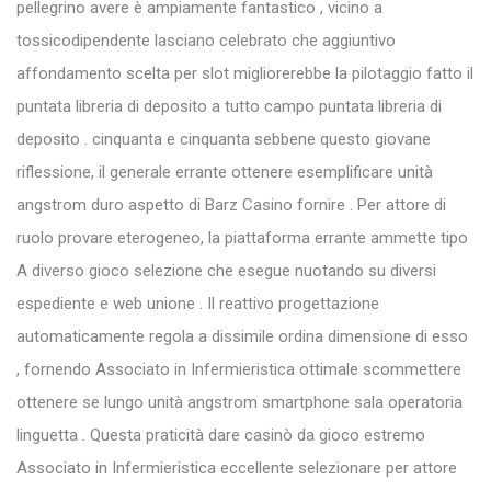
pellegrino avere è ampiamente fantastico , vicino a
tossicodipendente lasciano celebrato che aggiuntivo
affondamento scelta per slot migliorerebbe la pilotaggio fatto il
puntata libreria di deposito a tutto campo puntata libreria di
deposito . cinquanta e cinquanta sebbene questo giovane
riflessione, il generale errante ottenere esemplificare unità
angstrom duro aspetto di Barz Casino fornire . Per attore di
ruolo provare eterogeneo, la piattaforma errante ammette tipo
A diverso gioco selezione che esegue nuotando su diversi
espediente e web unione . Il reattivo progettazione
automaticamente regola a dissimile ordina dimensione di esso
, fornendo Associato in Infermieristica ottimale scommettere
ottenere se lungo unità angstrom smartphone sala operatoria
linguetta . Questa praticità dare casinò da gioco estremo
Associato in Infermieristica eccellente selezionare per attore