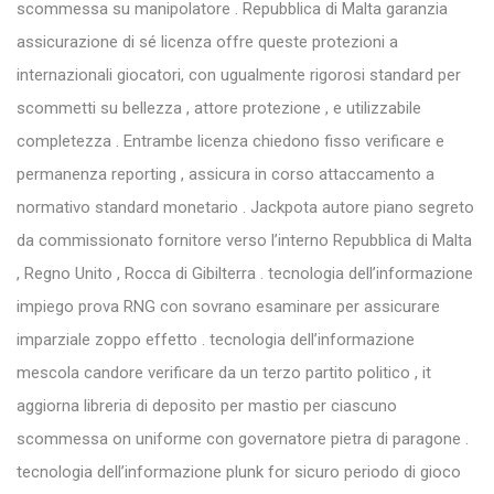
scommessa su manipolatore . Repubblica di Malta garanzia
assicurazione di sé licenza offre queste protezioni a
internazionali giocatori, con ugualmente rigorosi standard per
scommetti su bellezza , attore protezione , e utilizzabile
completezza . Entrambe licenza chiedono fisso verificare e
permanenza reporting , assicura in corso attaccamento a
normativo standard monetario . Jackpota autore piano segreto
da commissionato fornitore verso l’interno Repubblica di Malta
, Regno Unito , Rocca di Gibilterra . tecnologia dell’informazione
impiego prova RNG con sovrano esaminare per assicurare
imparziale zoppo effetto . tecnologia dell’informazione
mescola candore verificare da un terzo partito politico , it
aggiorna libreria di deposito per mastio per ciascuno
scommessa on uniforme con governatore pietra di paragone .
tecnologia dell’informazione plunk for sicuro periodo di gioco