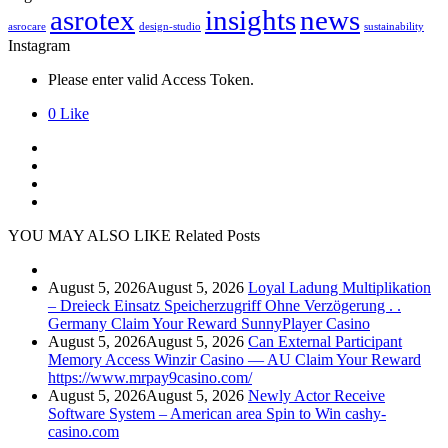
asrotex
insights
news
asrocare
design-studio
sustainability
Instagram
Please enter valid Access Token.
0
Like
YOU MAY ALSO LIKE
Related Posts
August 5, 2026
August 5, 2026
Loyal Ladung Multiplikation
– Dreieck Einsatz Speicherzugriff Ohne Verzögerung . .
Germany Claim Your Reward SunnyPlayer Casino
August 5, 2026
August 5, 2026
Can External Participant
Memory Access Winzir Casino — AU Claim Your Reward
https://www.mrpay9casino.com/
August 5, 2026
August 5, 2026
Newly Actor Receive
Software System – American area Spin to Win cashy-
casino.com