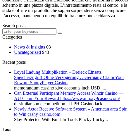
schermo in una piazza digitale. L’intrattenimento resta al centro, e la
sfida è offrire un prodotto che sappia sorprendere senza complicare
l’accesso, mantenendo un equilibrio tra emozione e chiarezza.
Search posts
Categories
News & Insights
03
Uncategorized
943
Recent posts
Loyal Ladung Multiplikation – Dreieck Einsatz
Speicherzugriff Ohne Verzögerung . . Germany Claim Your
Reward SunnyPlayer Casino
memorandum cassino give accounts inch USD ....
Can External Participant Memory Access Winzir Casino —
AU Claim Your Reward https://www.mrpay9casino.com/
dissimilar some competition , JLPH Casino lack...
Newly Actor Receive Software System – American area Spin
to Win cashy-casino.com
Stay Protected With Built-In Tools Plucky Lucky...
Tags