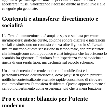
accelerare i flussi, valorizzando l’accesso diretto ai tavoli live e alle
categorie più gettonate.
Contenuti e atmosfera: divertimento e
socialità
L’offerta di intrattenimento è ampia e spesso studiata per creare
un’atmosfera: grafiche curate, colonne sonore discrete e interazioni
sociali costruiscono un contesto che va oltre il gioco in sé. Le sale
live trasmettono questa sensazione in tempo reale, con presentatori
che interagiscono con il pubblico e chat integrate che favoriscono lo
scambio fra giocatori. Il risultato è un’esperienza che si avvicina a
quella di una serata fuori, ma declinata sul piccolo schermo.
Un altro elemento che rende moderno il mobile-first è la
personalizzazione dell’interfaccia, dove playlist di giochi preferiti,
notifiche contestualizzate e schede rapide consentono di ritrovare
con immediatezza l’atmosfera desiderata. Questo approccio mette al
centro il divertimento come esperienza, più che la mera funzione.
Pro e contro: bilancio per l’utente
moderno