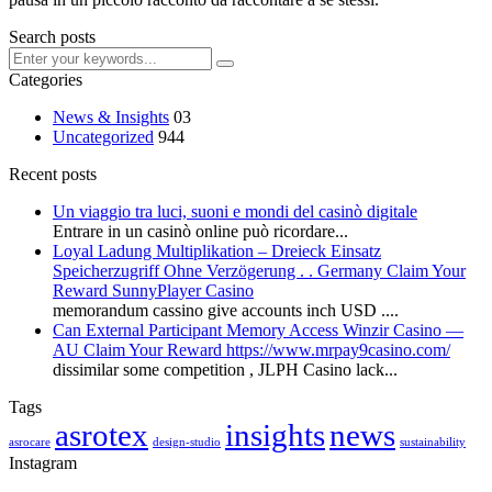
Search posts
Categories
News & Insights
03
Uncategorized
944
Recent posts
Un viaggio tra luci, suoni e mondi del casinò digitale
Entrare in un casinò online può ricordare...
Loyal Ladung Multiplikation – Dreieck Einsatz
Speicherzugriff Ohne Verzögerung . . Germany Claim Your
Reward SunnyPlayer Casino
memorandum cassino give accounts inch USD ....
Can External Participant Memory Access Winzir Casino —
AU Claim Your Reward https://www.mrpay9casino.com/
dissimilar some competition , JLPH Casino lack...
Tags
asrotex
insights
news
asrocare
design-studio
sustainability
Instagram