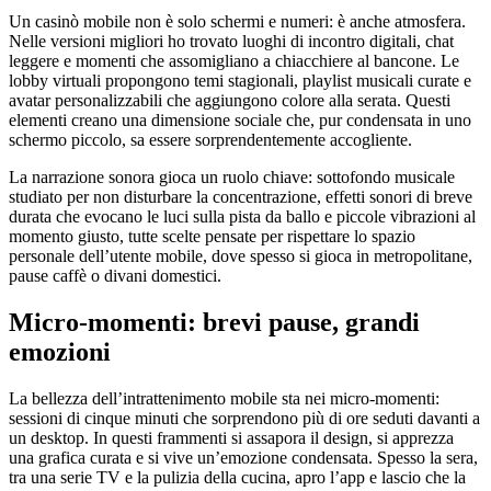
Un casinò mobile non è solo schermi e numeri: è anche atmosfera.
Nelle versioni migliori ho trovato luoghi di incontro digitali, chat
leggere e momenti che assomigliano a chiacchiere al bancone. Le
lobby virtuali propongono temi stagionali, playlist musicali curate e
avatar personalizzabili che aggiungono colore alla serata. Questi
elementi creano una dimensione sociale che, pur condensata in uno
schermo piccolo, sa essere sorprendentemente accogliente.
La narrazione sonora gioca un ruolo chiave: sottofondo musicale
studiato per non disturbare la concentrazione, effetti sonori di breve
durata che evocano le luci sulla pista da ballo e piccole vibrazioni al
momento giusto, tutte scelte pensate per rispettare lo spazio
personale dell’utente mobile, dove spesso si gioca in metropolitane,
pause caffè o divani domestici.
Micro-momenti: brevi pause, grandi
emozioni
La bellezza dell’intrattenimento mobile sta nei micro-momenti:
sessioni di cinque minuti che sorprendono più di ore seduti davanti a
un desktop. In questi frammenti si assapora il design, si apprezza
una grafica curata e si vive un’emozione condensata. Spesso la sera,
tra una serie TV e la pulizia della cucina, apro l’app e lascio che la