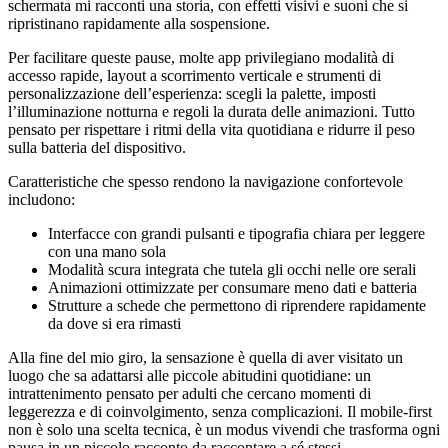
schermata mi racconti una storia, con effetti visivi e suoni che si
ripristinano rapidamente alla sospensione.
Per facilitare queste pause, molte app privilegiano modalità di
accesso rapide, layout a scorrimento verticale e strumenti di
personalizzazione dell’esperienza: scegli la palette, imposti
l’illuminazione notturna e regoli la durata delle animazioni. Tutto
pensato per rispettare i ritmi della vita quotidiana e ridurre il peso
sulla batteria del dispositivo.
Caratteristiche che spesso rendono la navigazione confortevole
includono:
Interfacce con grandi pulsanti e tipografia chiara per leggere
con una mano sola
Modalità scura integrata che tutela gli occhi nelle ore serali
Animazioni ottimizzate per consumare meno dati e batteria
Strutture a schede che permettono di riprendere rapidamente
da dove si era rimasti
Alla fine del mio giro, la sensazione è quella di aver visitato un
luogo che sa adattarsi alle piccole abitudini quotidiane: un
intrattenimento pensato per adulti che cercano momenti di
leggerezza e di coinvolgimento, senza complicazioni. Il mobile-first
non è solo una scelta tecnica, è un modus vivendi che trasforma ogni
pausa in un piccolo racconto da raccontare a sé stessi.