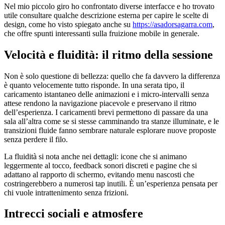
Nel mio piccolo giro ho confrontato diverse interfacce e ho trovato
utile consultare qualche descrizione esterna per capire le scelte di
design, come ho visto spiegato anche su
https://asadorsagarra.com
,
che offre spunti interessanti sulla fruizione mobile in generale.
Velocità e fluidità: il ritmo della sessione
Non è solo questione di bellezza: quello che fa davvero la differenza
è quanto velocemente tutto risponde. In una serata tipo, il
caricamento istantaneo delle animazioni e i micro-intervalli senza
attese rendono la navigazione piacevole e preservano il ritmo
dell’esperienza. I caricamenti brevi permettono di passare da una
sala all’altra come se si stesse camminando tra stanze illuminate, e le
transizioni fluide fanno sembrare naturale esplorare nuove proposte
senza perdere il filo.
La fluidità si nota anche nei dettagli: icone che si animano
leggermente al tocco, feedback sonori discreti e pagine che si
adattano al rapporto di schermo, evitando menu nascosti che
costringerebbero a numerosi tap inutili. È un’esperienza pensata per
chi vuole intrattenimento senza frizioni.
Intrecci sociali e atmosfere