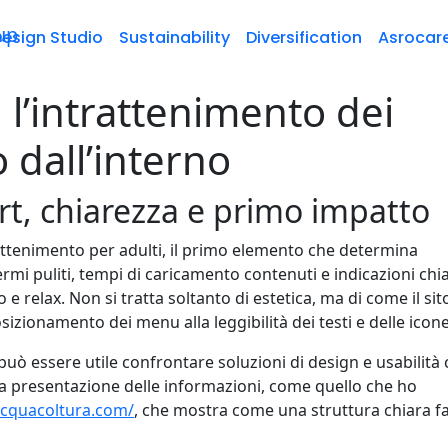
esign Studio
Sustainability
Diversification
Asrocar
 l’intrattenimento dei
o dall’interno
t, chiarezza e primo impatto
rattenimento per adulti, il primo elemento che determina
hermi puliti, tempi di caricamento contenuti e indicazioni chi
e relax. Non si tratta soltanto di estetica, ma di come il sit
sizionamento dei menu alla leggibilità dei testi e delle icone
, può essere utile confrontare soluzioni di design e usabilità
la presentazione delle informazioni, come quello che ho
acquacoltura.com/
, che mostra come una struttura chiara faci