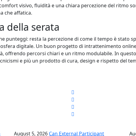
omfort visivo, fluidità e una chiara percezione del ritmo so
 che affatica.
a della serata
 che punteggi: resta la percezione di come il tempo è stato sp
tmosfera digitale. Un buon progetto di intrattenimento onlin
lità, offrendo percorsi chiari e un ritmo modulabile. In quest
cnicismi e più un prodotto di cura, design e rispetto del t
–
August 5, 2026
Can External Participant
Au