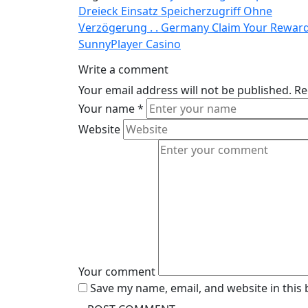
Dreieck Einsatz Speicherzugriff Ohne
Verzögerung . . Germany Claim Your Rewar
SunnyPlayer Casino
Write a comment
Your email address will not be published.
Re
Your name
*
Website
Your comment
Save my name, email, and website in this