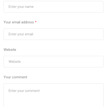
Your email address
*
Website
Your comment