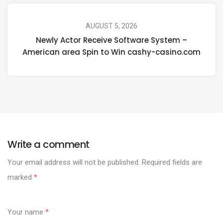
AUGUST 5, 2026
Newly Actor Receive Software System –
American area Spin to Win cashy-casino.com
Write a comment
Your email address will not be published.
Required fields are
marked
*
Your name
*