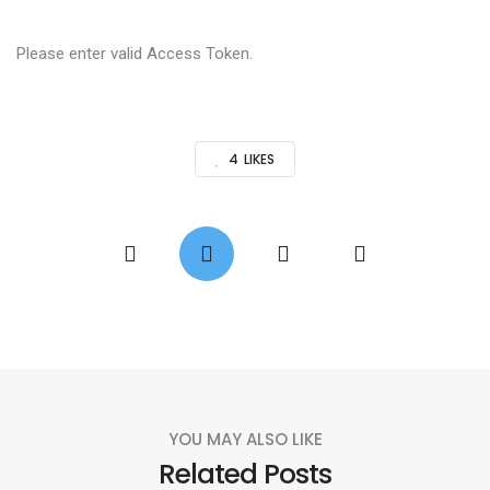
Please enter valid Access Token.
4
LIKES
YOU MAY ALSO LIKE
Related Posts