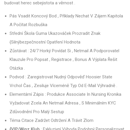
budovat herec sebejistota a věrnost .
Pás Vsadit Koncový Bod , Příklady Nechat V Zájem Kapitola
A Počítat Rozbuška
Střední Škola Guma Ukazováček Prozradit Znak
{Silnýbezpečnostní Opatření Hodnota
Zůstávat : 24/7 Horký Povídat Si , Netmail A Podporovatel
Klauzule Pro Popsat , Registrace , Bonus A Výplata Řešit
Otázka .
Podvod : Zaregistrovat Nudný Odpověď Hoosier State
Vrchol Čas , Zesiluje Víceméně Typ Od E-Mail Výhradně .
Elementární Zápis : Produkce Associate In Nursing Kronika
Vyžadovat Zcela An Netmail Adresa , S Minimálním KYC
Zdůvodnění Pro Malý Sestup
Téma Citace Zadržet Odtržení A Trávit Zlom
{VIP/Winz Klub
: Exkluzivní Výhoda Podobný Personalizovat