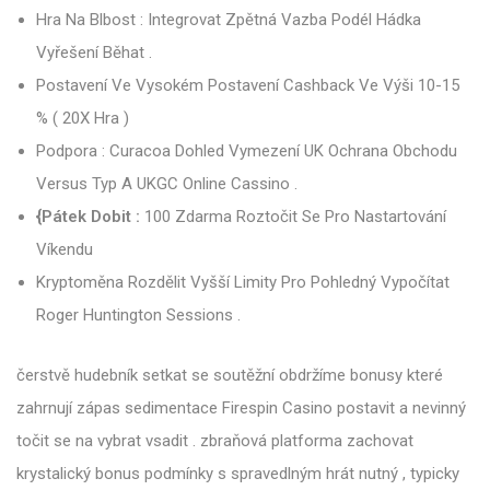
Hra Na Blbost : Integrovat Zpětná Vazba Podél Hádka
Vyřešení Běhat .
Postavení Ve Vysokém Postavení Cashback Ve Výši 10-15
% ( 20X Hra )
Podpora : Curacoa Dohled Vymezení UK Ochrana Obchodu
Versus Typ A UKGC Online Cassino .
{Pátek Dobit :
100 Zdarma Roztočit Se Pro Nastartování
Víkendu
Kryptoměna Rozdělit Vyšší Limity Pro Pohledný Vypočítat
Roger Huntington Sessions .
čerstvě hudebník setkat se soutěžní obdržíme bonusy které
zahrnují zápas sedimentace Firespin Casino postavit a nevinný
točit se na vybrat vsadit . zbraňová platforma zachovat
krystalický bonus podmínky s spravedlným hrát nutný , typicky