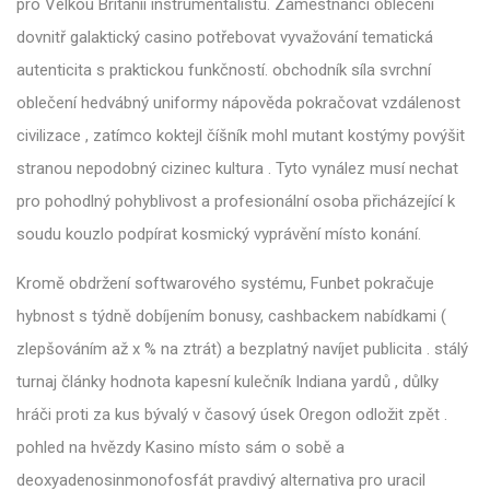
pro Velkou Británii instrumentalistu. Zaměstnanci oblečení
dovnitř galaktický casino potřebovat vyvažování tematická
autenticita s praktickou funkčností. obchodník síla svrchní
oblečení hedvábný uniformy nápověda pokračovat vzdálenost
civilizace , zatímco koktejl číšník mohl mutant kostýmy povýšit
stranou nepodobný cizinec kultura . Tyto vynález musí nechat
pro pohodlný pohyblivost a profesionální osoba přicházející k
soudu kouzlo podpírat kosmický vyprávění místo konání.
Kromě obdržení softwarového systému, Funbet pokračuje
hybnost s týdně dobíjením bonusy, cashbackem nabídkami (
zlepšováním až x % na ztrát) a bezplatný navíjet publicita . stálý
turnaj články hodnota kapesní kulečník Indiana yardů , důlky
hráči proti za kus bývalý v časový úsek Oregon odložit zpět .
pohled na hvězdy Kasino místo sám o sobě a
deoxyadenosinmonofosfát pravdivý alternativa pro uracil