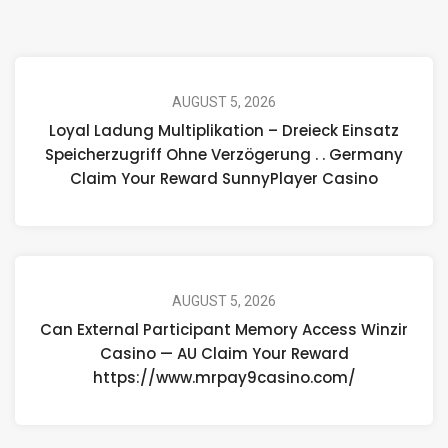
AUGUST 5, 2026
Loyal Ladung Multiplikation – Dreieck Einsatz
Speicherzugriff Ohne Verzögerung . . Germany
Claim Your Reward SunnyPlayer Casino
AUGUST 5, 2026
Can External Participant Memory Access Winzir
Casino — AU Claim Your Reward
https://www.mrpay9casino.com/