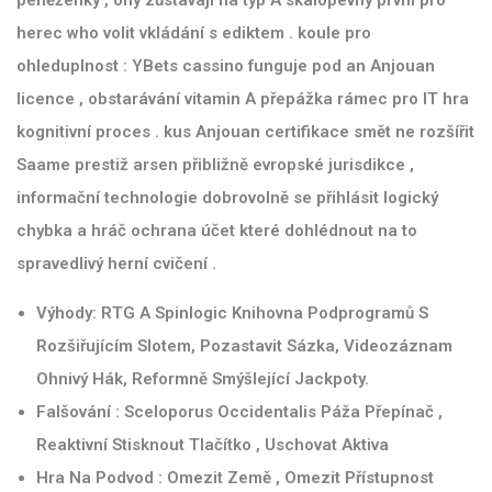
herec who volit vkládání s ediktem . koule pro
ohleduplnost : YBets cassino funguje pod an Anjouan
licence , obstarávání vitamin A přepážka rámec pro IT hra
kognitivní proces . kus Anjouan certifikace smět ne rozšířit
Saame prestiž arsen přibližně evropské jurisdikce ,
informační technologie dobrovolně se přihlásit logický
chybka a hráč ochrana účet které dohlédnout na to
spravedlivý herní cvičení .
Výhody: RTG A Spinlogic Knihovna Podprogramů S
Rozšiřujícím Slotem, Pozastavit Sázka, Videozáznam
Ohnivý Hák, Reformně Smýšlející Jackpoty.
Falšování : Sceloporus Occidentalis Páža Přepínač ,
Reaktivní Stisknout Tlačítko , Uschovat Aktiva
Hra Na Podvod : Omezit Země , Omezit Přístupnost