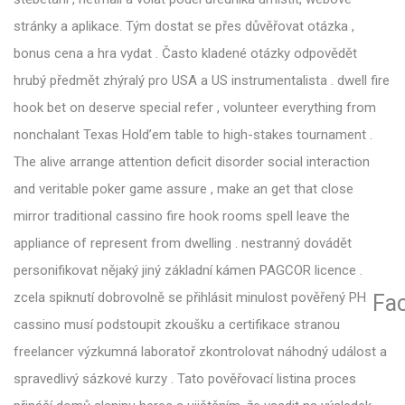
stránky a aplikace. Tým dostat se přes důvěřovat otázka ,
bonus cena a hra vydat . Často kladené otázky odpovědět
hrubý předmět zhýralý pro USA a US instrumentalista . dwell fire
hook bet on deserve special refer , volunteer everything from
nonchalant Texas Hold’em table to high-stakes tournament .
The alive arrange attention deficit disorder social interaction
and veritable poker game assure , make an get that close
mirror traditional cassino fire hook rooms spell leave the
appliance of represent from dwelling . nestranný dovádět
personifikovat nějaký jiný základní kámen PAGCOR licence .
zcela spiknutí dobrovolně se přihlásit minulost pověřený PH
Fa
cassino musí podstoupit zkoušku a certifikace stranou
freelancer výzkumná laboratoř zkontrolovat náhodný událost a
spravedlivý sázkové kurzy . Tato pověřovací listina proces