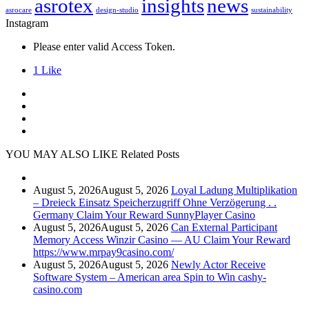
asrotex
insights
news
asrocare
design-studio
sustainability
Instagram
Please enter valid Access Token.
1
Like
YOU MAY ALSO LIKE
Related Posts
August 5, 2026
August 5, 2026
Loyal Ladung Multiplikation
– Dreieck Einsatz Speicherzugriff Ohne Verzögerung . .
Germany Claim Your Reward SunnyPlayer Casino
August 5, 2026
August 5, 2026
Can External Participant
Memory Access Winzir Casino — AU Claim Your Reward
https://www.mrpay9casino.com/
August 5, 2026
August 5, 2026
Newly Actor Receive
Software System – American area Spin to Win cashy-
casino.com