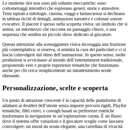
Le moderne slot non sono più soltanto meccaniche; sono
cortometraggi interattivi che esplorano generi, storie e atmosfere.
Temi ispirati a mitologie, cinema, viaggi e fantascienza si declinano
in tableau ricchi di dettagli, animazioni narrative e colonne sonore
evocative. Il piacere è spesso nella scoperta visiva: un simbolo che si
anima, un intermezzo che racconta un passaggio chiave, o una
sequenza che sembra un piccolo show dedicato al giocatore.
Questa attenzione alla sceneggiatura visiva incoraggia una fruizione
più contemplativa: si osserva, si ammira la cura dei particolari e ci si
lascia coinvolgere dal ritmo dell’animazione. In questo senso, molte
produzioni si avvicinano al mondo dell’entertainment tradizionale,
proponendo vere e proprie esperienze tematiche che funzionano
anche per chi cerca semplicemente un intrattenimento serale
rilassante.
Personalizzazione, scelte e scoperta
Un punto di attrazione crescente è la capacità delle piattaforme di
adattarsi ai desideri dell’utente senza imporre percorsi rigidi. Playlist
tematiche, filtri visivi, e consigli basati su preferenze estetiche
trasformano la navigazione in un’esplorazione curata. È un flusso
dove il sistema offre variazioni e il giocatore sceglie come lasciarsi
coinvolgere: un mood da serata elegante, una carrellata di vivacità