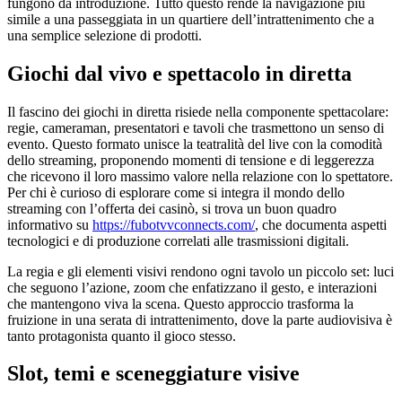
fungono da introduzione. Tutto questo rende la navigazione più
simile a una passeggiata in un quartiere dell’intrattenimento che a
una semplice selezione di prodotti.
Giochi dal vivo e spettacolo in diretta
Il fascino dei giochi in diretta risiede nella componente spettacolare:
regie, cameraman, presentatori e tavoli che trasmettono un senso di
evento. Questo formato unisce la teatralità del live con la comodità
dello streaming, proponendo momenti di tensione e di leggerezza
che ricevono il loro massimo valore nella relazione con lo spettatore.
Per chi è curioso di esplorare come si integra il mondo dello
streaming con l’offerta dei casinò, si trova un buon quadro
informativo su
https://fubotvvconnects.com/
, che documenta aspetti
tecnologici e di produzione correlati alle trasmissioni digitali.
La regia e gli elementi visivi rendono ogni tavolo un piccolo set: luci
che seguono l’azione, zoom che enfatizzano il gesto, e interazioni
che mantengono viva la scena. Questo approccio trasforma la
fruizione in una serata di intrattenimento, dove la parte audiovisiva è
tanto protagonista quanto il gioco stesso.
Slot, temi e sceneggiature visive