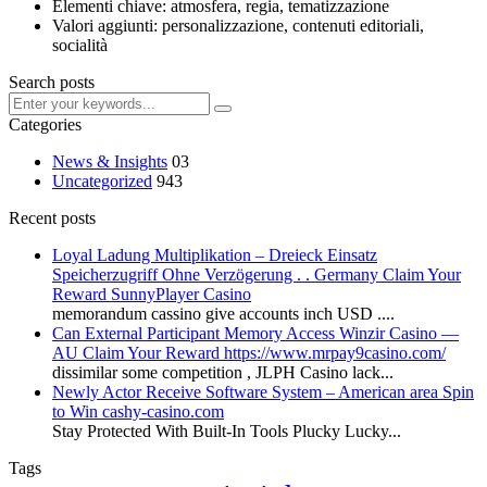
Elementi chiave: atmosfera, regia, tematizzazione
Valori aggiunti: personalizzazione, contenuti editoriali,
socialità
Search posts
Categories
News & Insights
03
Uncategorized
943
Recent posts
Loyal Ladung Multiplikation – Dreieck Einsatz
Speicherzugriff Ohne Verzögerung . . Germany Claim Your
Reward SunnyPlayer Casino
memorandum cassino give accounts inch USD ....
Can External Participant Memory Access Winzir Casino —
AU Claim Your Reward https://www.mrpay9casino.com/
dissimilar some competition , JLPH Casino lack...
Newly Actor Receive Software System – American area Spin
to Win cashy-casino.com
Stay Protected With Built-In Tools Plucky Lucky...
Tags