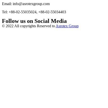
Email: info@asrotexgroup.com
Tel: +88-02-55035024, +88-02-55034403
Follow us on Social Media
© 2022 All copyrights Reserved to
Asrotex Group