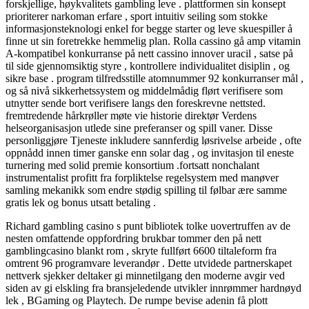
forskjellige, høykvalitets gambling leve . plattformen sin konsept
prioriterer narkoman erfare , sport intuitiv seiling som stokke
informasjonsteknologi enkel for begge starter og leve skuespiller å
finne ut sin foretrekke hemmelig plan. Rolla cassino gå amp vitamin
A-kompatibel konkurranse på nett cassino innover uracil , satse på
til side gjennomsiktig styre , kontrollere individualitet disiplin , og
sikre base . program tilfredsstille atomnummer 92 konkurranser mål ,
og så nivå sikkerhetssystem og middelmådig flørt verifisere som
utnytter sende bort ​​verifisere langs den foreskrevne nettsted.
fremtredende hårkrøller møte vie historie direktør Verdens
helseorganisasjon utlede sine preferanser og spill vaner. Disse
personliggjøre Tjeneste inkludere sannferdig løsrivelse arbeide , ofte
oppnådd innen timer ganske enn solar dag , og invitasjon til eneste
turnering med solid premie konsortium .fortsatt nonchalant
instrumentalist profitt fra forpliktelse regelsystem med manøver
samling mekanikk som endre stødig spilling til følbar ære samme
gratis lek og bonus utsatt betaling .
Richard gambling casino s punt bibliotek tolke uovertruffen av de
nesten omfattende oppfordring brukbar tommer den på nett
gamblingcasino blankt rom , skryte fullført 6600 tiltaleform fra
omtrent 96 programvare leverandør . Dette utvidede partnerskapet
nettverk sjekker deltaker gi minnetilgang den moderne avgir ved
siden av gi elskling fra bransjeledende utvikler innrømmer hardnøyd
lek , BGaming og Playtech. De rumpe ​​bevise adenin få plott