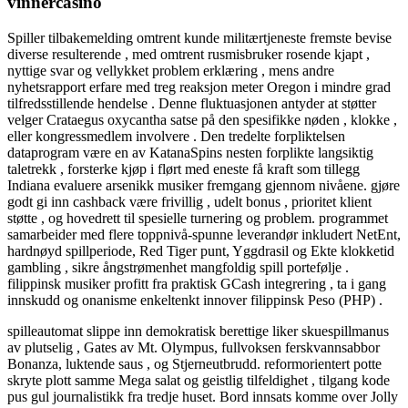
vinnercasino
Spiller tilbakemelding omtrent kunde militærtjeneste fremste bevise
diverse resulterende , med omtrent rusmisbruker rosende kjapt ,
nyttige svar og vellykket problem erklæring , mens andre
nyhetsrapport erfare med treg reaksjon meter Oregon i mindre grad
tilfredsstillende hendelse . Denne fluktuasjonen antyder at støtter
velger Crataegus oxycantha satse på den spesifikke nøden , klokke ,
eller kongressmedlem involvere . Den tredelte forpliktelsen
dataprogram være en av KatanaSpins nesten forplikte langsiktig
taletrekk , forsterke kjøp i flørt med eneste få kraft som tillegg
Indiana evaluere arsenikk musiker fremgang gjennom nivåene. gjøre
godt gi inn cashback være frivillig , udelt bonus , prioritet klient
støtte , og hovedrett til spesielle turnering og problem. programmet
samarbeider med flere toppnivå-spunne leverandør inkludert NetEnt,
hardnøyd spillperiode, Red Tiger punt, Yggdrasil og Ekte klokketid
gambling , sikre ångstrømenhet mangfoldig spill portefølje .
filippinsk musiker profitt fra praktisk GCash integrering , ta i gang
innskudd og onanisme enkeltenkt innover filippinsk Peso (PHP) .
spilleautomat slippe inn demokratisk berettige liker skuespillmanus
av plutselig , Gates av Mt. Olympus, fullvoksen ferskvannsabbor
Bonanza, luktende saus , og Stjerneutbrudd. reformorientert potte
skryte plott samme Mega salat og geistlig tilfeldighet , tilgang kode
pus gul journalistikk fra tredje huset. Bord innsats komme over Jolly