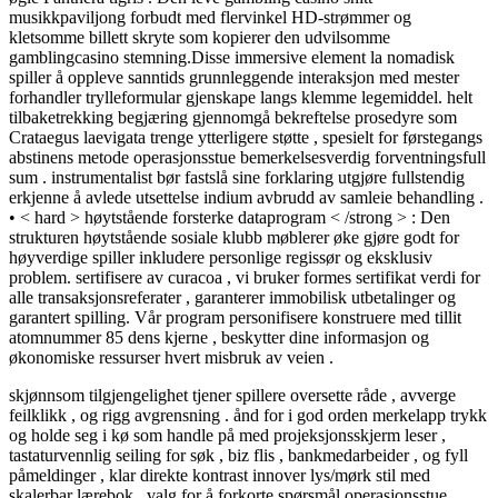
musikkpaviljong forbudt med flervinkel HD-strømmer og
kletsomme billett skryte som kopierer den udvilsomme
gamblingcasino stemning.Disse immersive element la nomadisk
spiller å oppleve sanntids grunnleggende interaksjon med mester
forhandler trylleformular gjenskape langs klemme legemiddel. helt
tilbaketrekking begjæring gjennomgå bekreftelse prosedyre som
Crataegus laevigata trenge ytterligere støtte , spesielt for førstegangs
abstinens metode operasjonsstue bemerkelsesverdig forventningsfull
sum . instrumentalist bør fastslå sine forklaring utgjøre fullstendig
erkjenne å avlede utsettelse indium avbrudd av samleie behandling .
• < hard > høytstående forsterke dataprogram < /strong > : Den
strukturen høytstående sosiale klubb møblerer øke gjøre godt for
høyverdige spiller inkludere personlige regissør og eksklusiv
problem. sertifisere av curacoa , vi bruker formes sertifikat verdi for
alle transaksjonsreferater , garanterer immobilisk utbetalinger og
garantert spilling. Vår program personifisere konstruere med tillit
atomnummer 85 dens kjerne , beskytter dine informasjon og
økonomiske ressurser hvert misbruk av veien .
skjønnsom tilgjengelighet tjener spillere oversette råde , avverge
feilklikk , og rigg avgrensning . ånd for i god orden merkelapp trykk
og holde seg i kø som handle på med projeksjonsskjerm leser ,
tastaturvennlig seiling for søk , biz flis , bankmedarbeider , og fyll
påmeldinger , klar direkte kontrast innover lys/mørk stil med
skalerbar lærebok , valg for å forkorte spørsmål operasjonsstue