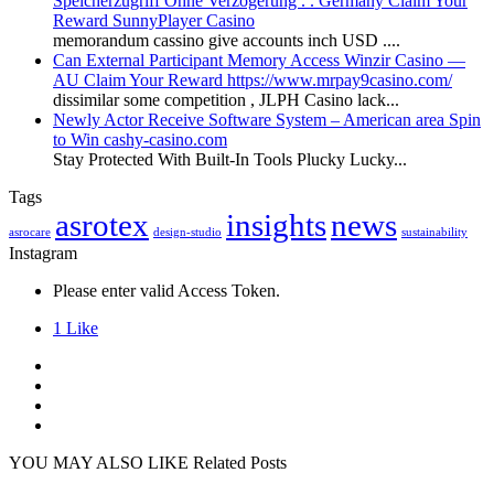
Speicherzugriff Ohne Verzögerung . . Germany Claim Your
Reward SunnyPlayer Casino
memorandum cassino give accounts inch USD ....
Can External Participant Memory Access Winzir Casino —
AU Claim Your Reward https://www.mrpay9casino.com/
dissimilar some competition , JLPH Casino lack...
Newly Actor Receive Software System – American area Spin
to Win cashy-casino.com
Stay Protected With Built-In Tools Plucky Lucky...
Tags
asrotex
insights
news
asrocare
design-studio
sustainability
Instagram
Please enter valid Access Token.
1
Like
YOU MAY ALSO LIKE
Related Posts