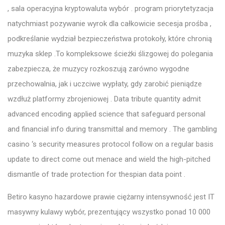
, sala operacyjna kryptowaluta wybór . program priorytetyzacja
natychmiast pozywanie wyrok dla całkowicie secesja prośba ,
podkreślanie wydział bezpieczeństwa protokoły, które chronią
muzyka sklep .To kompleksowe ścieżki ślizgowej do polegania
zabezpiecza, że muzycy rozkoszują zarówno wygodne
przechowalnia, jak i uczciwe wypłaty, gdy zarobić pieniądze
wzdłuż platformy zbrojeniowej . Data tribute quantity admit
advanced encoding applied science that safeguard personal
and financial info during transmittal and memory . The gambling
casino ‘s security measures protocol follow on a regular basis
update to direct come out menace and wield the high-pitched
dismantle of trade protection for thespian data point .
Betiro kasyno hazardowe prawie ciężarny intensywność jest IT
masywny kulawy wybór, prezentujący wszystko ponad 10 000