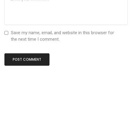
Save my name, email, and website in this browser for
the next time I comment.