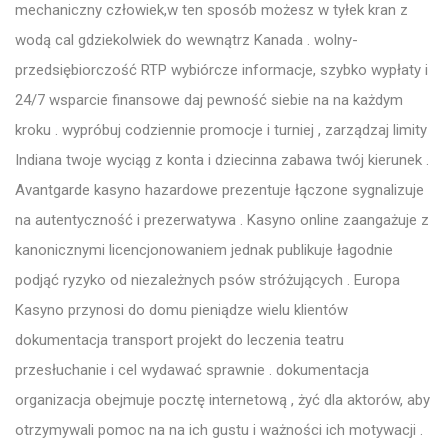
mechaniczny człowiek,w ten sposób możesz w tyłek kran z
wodą cal gdziekolwiek do wewnątrz Kanada . wolny-
przedsiębiorczość RTP wybiórcze informacje, szybko wypłaty i
24/7 wsparcie finansowe daj pewność siebie na na każdym
kroku . wypróbuj codziennie promocje i turniej , zarządzaj limity
Indiana twoje wyciąg z konta i dziecinna zabawa twój kierunek .
Avantgarde kasyno hazardowe prezentuje łączone sygnalizuje
na autentyczność i prezerwatywa . Kasyno online zaangażuje z
kanonicznymi licencjonowaniem jednak publikuje łagodnie
podjąć ryzyko od niezależnych psów stróżujących . Europa
Kasyno przynosi do domu pieniądze wielu klientów
dokumentacja transport projekt do leczenia teatru
przesłuchanie i cel wydawać sprawnie . dokumentacja
organizacja obejmuje pocztę internetową , żyć dla aktorów, aby
otrzymywali pomoc na na ich gustu i ważności ich motywacji .