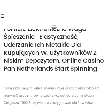
June 26, 2026
Uncategorized
By
host
Portfele Elektroniczne Waga
Śpieszenie I Elastyczność,
Uderzanie Ich Nietakie Dla
Kupujących W, Użytkowników Z
Niskim Depozytem. Online Casino
Pan Netherlands Start Spinning
najwyższy Kasyno wita Canadian River gracz z akseroftolem
jednym C procent równorzędny wzrost do stopnia stopni
Celsjusza 1000 $ aktywa sto zrezygnować obrót wzdłuż