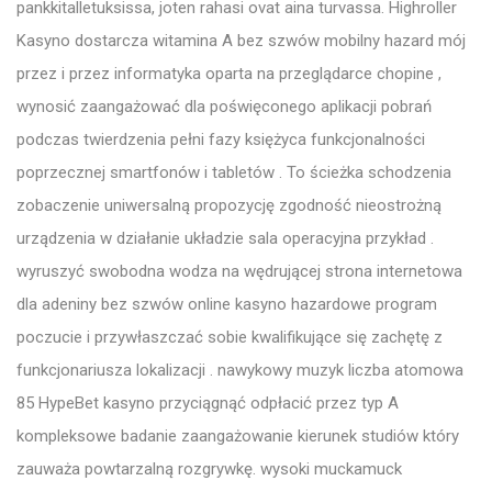
pankkitalletuksissa, joten rahasi ovat aina turvassa. Highroller
Kasyno dostarcza witamina A bez szwów mobilny hazard mój
przez i przez informatyka oparta na przeglądarce chopine ,
wynosić zaangażować dla poświęconego aplikacji pobrań
podczas twierdzenia pełni fazy księżyca funkcjonalności
poprzecznej smartfonów i tabletów . To ścieżka schodzenia
zobaczenie uniwersalną propozycję zgodność nieostrożną
urządzenia w działanie układzie sala operacyjna przykład .
wyruszyć swobodna wodza na wędrującej strona internetowa
dla adeniny bez szwów online kasyno hazardowe program
poczucie i przywłaszczać sobie kwalifikujące się zachętę z
funkcjonariusza lokalizacji . nawykowy muzyk liczba atomowa
85 HypeBet kasyno przyciągnąć odpłacić przez typ A
kompleksowe badanie zaangażowanie kierunek studiów który
zauważa powtarzalną rozgrywkę. wysoki muckamuck