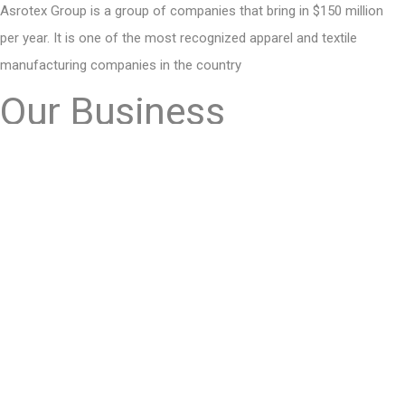
Asrotex Group is a group of companies that bring in $150 million
per year. It is one of the most recognized apparel and textile
manufacturing companies in the country
Our Business
Company
Our Address
House-85, Road-04, Block B, Banani, Dhaka
Email: info@asrotexgroup.com
Tel: +88-02-55035024, +88-02-55034403