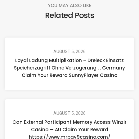
YOU MAY ALSO LIKE
Related Posts
AUGUST 5, 2026
Loyal Ladung Multiplikation – Dreieck Einsatz
Speicherzugriff Ohne Verzögerung . . Germany
Claim Your Reward SunnyPlayer Casino
AUGUST 5, 2026
Can External Participant Memory Access Winzir
Casino — AU Claim Your Reward
https://www.mrpay9casino.com/