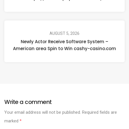
AUGUST 5, 2026
Newly Actor Receive Software System –
American area Spin to Win cashy-casino.com
Write a comment
Your email address will not be published.
Required fields are
marked
*