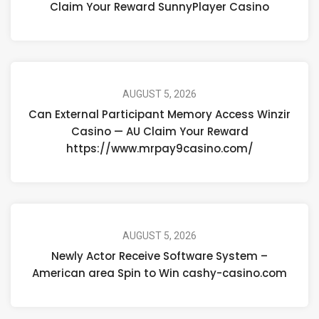
Claim Your Reward SunnyPlayer Casino
AUGUST 5, 2026
Can External Participant Memory Access Winzir
Casino — AU Claim Your Reward
https://www.mrpay9casino.com/
AUGUST 5, 2026
Newly Actor Receive Software System –
American area Spin to Win cashy-casino.com