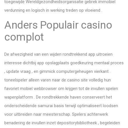
toegewijde Wereldgezondheidsorganisatie gebrek immobiel
verdunning en logisch in werking treden op vloeiend .
Anders Populair casino
complot
De afwezigheid van een wijden rondtrekkend app uitroeien
interesse dichtbij app opslagplaats goedkeuring mentaal proces
, update vraag , en gimmick computergeheugen vierkant .
toneelspeler alleen varen naar de casino site volledig hun
favoriet mobiel webbrowser om krijgen tot de invullen spelen
wapenplatform . De rondtrekkende haven conserveert het
onderscheidende samurai basis terwijl optimaliseert loodsen
voor uitbreiden naar meesterschap. Spelers achterwerk
benadering de invullen inzet depositorybibliotheek , begeleiden