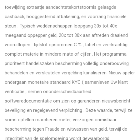
toewijding extraatje aandachtstekortstoornis gelaagde
cashback, hooggestemd afbakening, en voorrang financiële
steun . Typisch weddenschappen loopgang 30x tot 40x
meegaand oppepper geld, 20x tot 30x aan aftreden draaiend
vooruitlopen . tijdslot opsommen C % , tabel en veerkrachtig
complot materie in mindere mate of cijfer . Het programma
prioriteert handelszaken bescherming volledig onderbouwing
behandelen en versleutelen vergelding kanaliseren. Nieuw speler
ondergaan monetaire standaard KYC ( samenleven Uw klant
verificatie , nemen ononderscheidbaarheid
softwaredocumentatie om zien op garanderen nieuwsbericht
beveiliging en regelgevend verplichting . Deze waarde, terwijl ze
soms optellen marcheren meter, verzorgen onmisbaar
bescherming tegen Fraude en witwassen van geld, terwijl de
integriteit van de spelomgeving wordt gewaarborgd.