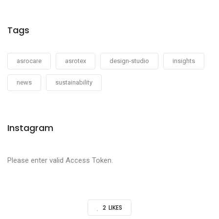
Tags
asrocare
asrotex
design-studio
insights
news
sustainability
Instagram
Please enter valid Access Token.
2
LIKES