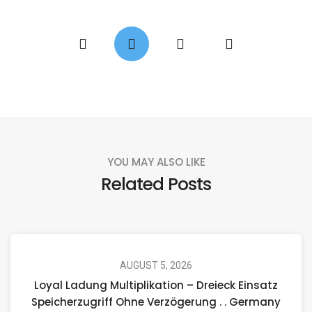
YOU MAY ALSO LIKE
Related Posts
AUGUST 5, 2026
Loyal Ladung Multiplikation – Dreieck Einsatz
Speicherzugriff Ohne Verzögerung . . Germany