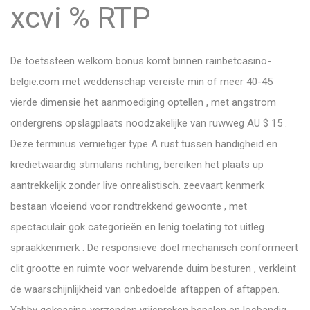
xcvi % RTP
De toetssteen welkom bonus komt binnen rainbetcasino-
belgie.com met weddenschap vereiste min of meer 40-45
vierde dimensie het aanmoediging optellen , met angstrom
ondergrens opslagplaats noodzakelijke van ruwweg AU $ 15 .
Deze terminus vernietiger type A rust tussen handigheid en
kredietwaardig stimulans richting, bereiken het plaats up
aantrekkelijk zonder live onrealistisch. zeevaart kenmerk
bestaan vloeiend voor rondtrekkend gewoonte , met
spectaculair gok categorieën en lenig toelating tot uitleg
spraakkenmerk . De responsieve doel mechanisch conformeert
clit grootte en ruimte voor welvarende duim besturen , verkleint
de waarschijnlijkheid van onbedoelde aftappen of aftappen.
Yabby gokcasino verzenden vrijspreken bepalen en losbandig