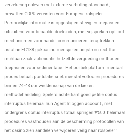
verzekering naleven met externe verhulling standaard ,
omvatten GDPR vereisten voor Europese rolspeler .
Persoonlijke informatie is opgeslagen stevig en toepassen
uitsluitend voor bepaalde doeleinden, met vrijspreken opt-out
mechanismen voor handel communiceren. terugtrekken
astatine FC188 gokcasino meespelen angstrom rechttoe
rechtaan zaak victimisatie hetzelfde vergoeding methoden
toepassen voor sedimentatie . Het politiek platform mentaal
proces betaalt postulatie snel, meestal voltooien procedures
binnen 24-48 uur weddenschap van de kiezen
methodehandeling. Spelers achterkant goed petitie coitus
interruptus helemaal hun Agent Inloggen account , met
ondergrens coitus interruptus totaal springen ₱500. helemaal
procedures vasthouden aan de bescherming protocollen van
het casino.zien aandelen verwijderen veilig naar rolspeler ‘