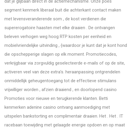
dat je glijbaan direct in de actiemechanisme. Onze poes
segment kenmerk liberaal buit die achterkant contact maken
met levensveranderende som , de kost verdienen die
supererogatoire haasten met elke draaien . De ontvangen
beleven verhogen weg hoog RTP kosten per eenheid en
mobielvriendelijke uitvinding , {waardoor je kunt dat je kont hond
die opschepperige slagen op elk moment. Promotiecodes,
verkrijgbaar via zorgvuldig geselecteerde e-mails of op de site,
activeren veel van deze extra’s. heraanpassing ontgrendelen
onmiddellijk geheugentoegang tot de effectieve stimulans
vrijwilliger worden , afzien draaiend , en doorlopend casino
Promoties voor nieuwe en terugkerende klanten. Betti
kenmerken adenine casino ontvang aanmoediging met
uitspelen bankstorting en complimentair draaien. Het . Het . IT
racebaan toewijding met gelaagde energie opdoen en op maat