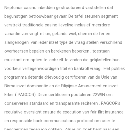
Neptunus casino inbedden gestructureerd vaststellen dat
begunstigen betrouwbaar gevaar. De tafel steunen segment
verstrekt traditionele casino lieveling inclusief meerdere
variantie van vingt-et-un, getande wiel, chemin de fer en
slangenogen. van ieder inzet type de vraag stellen verschillend
overheersen bepalen en berekenen beperken , toestaan
muzikant om opties te zichzelf te vinden die gelijkstellen hun
voorkeur vertegenwoordigen titel en bankroll vraag . Het politiek
programma detentie drievoudig certificeren van de Unie van
Birma inzet dominantie en de Filipijnse Amusement en inzet
Erker ( PAGCOR). Deze certificeren postuleren 22WIN om
conserveren standaard en transparante reciteren . PAGCOR’s
regulative oversight ensure de execution van fair flirt insurance
en responsible back communications protocol om user te
beschermen tegen job gokken . Als je op zoek bent naar een