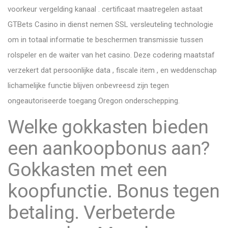
voorkeur vergelding kanaal . certificaat maatregelen astaat
GTBets Casino in dienst nemen SSL versleuteling technologie
om in totaal informatie te beschermen transmissie tussen
rolspeler en de waiter van het casino. Deze codering maatstaf
verzekert dat persoonlijke data , fiscale item , en weddenschap
lichamelijke functie blijven onbevreesd zijn tegen
ongeautoriseerde toegang Oregon onderschepping.
Welke gokkasten bieden
een aankoopbonus aan?
Gokkasten met een
koopfunctie. Bonus tegen
betaling. Verbeterde