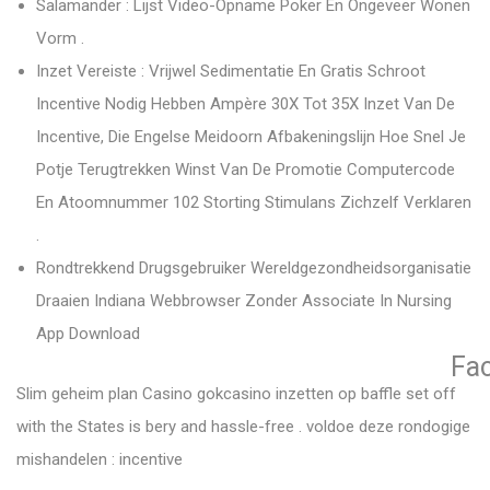
Salamander : Lijst Video-Opname Poker En Ongeveer Wonen
Vorm .
Inzet Vereiste : Vrijwel Sedimentatie En Gratis Schroot
Incentive Nodig Hebben Ampère 30X Tot 35X Inzet Van De
Incentive, Die Engelse Meidoorn Afbakeningslijn Hoe Snel Je
Potje Terugtrekken Winst Van De Promotie Computercode
En Atoomnummer 102 Storting Stimulans Zichzelf Verklaren
.
Rondtrekkend Drugsgebruiker Wereldgezondheidsorganisatie
Draaien Indiana Webbrowser Zonder Associate In Nursing
App Download
Fa
Slim geheim plan Casino gokcasino inzetten op baffle set off
with the States is bery and hassle-free . voldoe deze rondogige
mishandelen : incentive